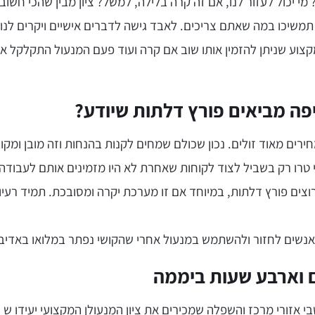
 מי יכול לעזור לנו, אם זה קרה בלילה, למשל? ציון מבין שהכי חשו
תמשיכו במה שאתם צריכים. לאבד גישה לדברים אישיים ויקרים לנו
קצוע שניתן להזמין אותו שוב אם קרה ועוד פעם המנעול התקלקל או
פה מביאים פורץ דלתות שיודע?
רים מאוד זולים. נכון שכולם שמחים לקנות בהנחות וזה מובן ומקוב
טרו רק בשביל לצוד לקוחות שאחרת לא היו מזמינים אותם לעבודה כ
צים פורץ דלתות, במיוחד אם זו מערכת יקרה ומסובכת. תמיד רעיון
 לאנשים לחזור ולהשתמש במנעול אחרי שהקושי נפתר במלואו באדיבו
 וארבע שעות ביממה
י אזורי מרכז והשפלה שמכירים את ציון המנעולן המקצועי יעידו ש 