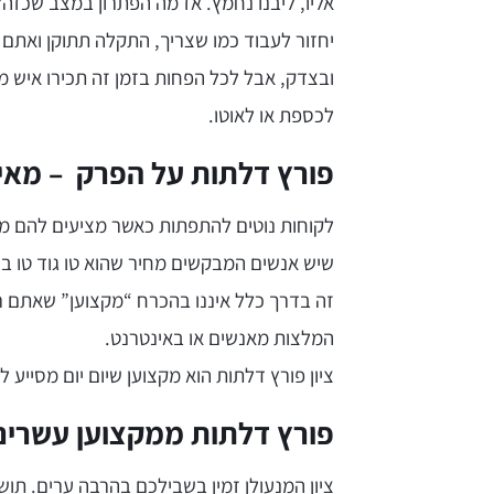
אליו, ליבנו נחמץ. אז מה הפתרון במצב שכזה?
יחזור לעבוד כמו שצריך, התקלה תתוקן ואתם 
ובצדק, אבל לכל הפחות בזמן זה תכירו איש מ
לכספת או לאוטו.
פורץ דלתות על הפרק – מאי
לקוחות נוטים להתפתות כאשר מציעים להם מחי
שיש אנשים המבקשים מחיר שהוא טו גוד טו בי 
זה בדרך כלל איננו בהכרח “מקצוען” שאתם רו
המלצות מאנשים או באינטרנט.
ציון פורץ דלתות הוא מקצוען שיום יום מסייע
פורץ דלתות ממקצוען עשרים
ציון המנעולן זמין בשבילכם בהרבה ערים. תושב