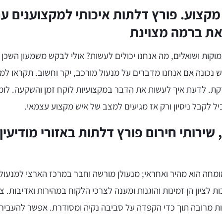
 מקצוע. פורץ דלתות איכותי למקצוענים ע
זאת ברמה מצוינת
קות ושואלים, מה אנחנו יכולים לעשות? אולי לבקש משמעון השכן ע
 נכונה אם אנחנו מדברים על מנעול מורכב, יקר וחשוב. תקראו למ
דקת. לדעת איך לעשות את הדבר במקצועיות לוקח זמן והשקעה. לו
ל לקבל ניסיון ורק אז מגיעים למצב של איש מקצוע עצמאי.
 שירותי חירום פורץ דלתות באזורי מודיעין,
מומחה הוא מהיר ואחראי; מנעולן מורשה וחבר במרכז הארצי למנעולנ
 לציון הן זמינות והוגנות ומענה לצרכי הלקוח במהירות ואדיבות. צ
ת מרובה תוך כדי הקפדה על סביבה נקיה ומסודרת. אפשר להעביר