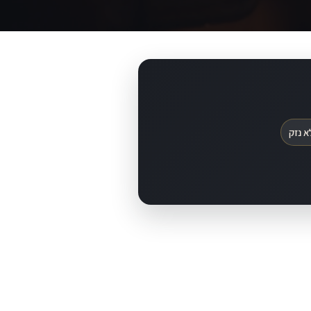
א נזק