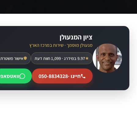
ציון המנעולן
מנעולן מוסמך · שירות במרכז הארץ
9.97 במידרג · 1,099 חוות דעת
אישור משטרת 
חייגו ·
050-8834328
וואטסאפ