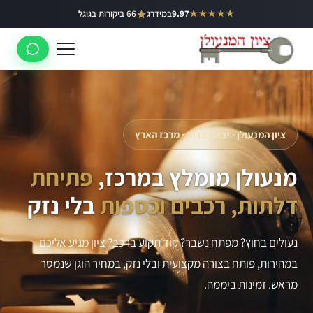
ילוג
★★★★★
9.97
במידרג
66 ביקורות בגוגל
באר יעקב
תוכן
ראשון לציון
רחובות
לוד
ציון המנעולן · יצאת צדיק · מרכז הארץ
רמלה
מנעולן מומלץ במרכז,
פתיחת
נס ציונה
דלתות, רכבים וכספות
בלי נזק
נעולים בחוץ? מפתח נשבר? קוד תקוע ברכב? ציון מגיע אליכם
במהירות, פותח בצורה מקצועית ובלי נזק, במחיר הוגן שנמסר
מראש. זמינות ביממה.