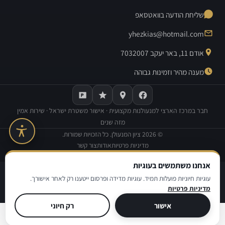
שליחת הודעה בוואטסאפ
yhezkias@hotmail.com
אודם 11, באר יעקב 7032007
מענה מהיר וזמינות גבוהה
חבר במרכז הארצי למנעולנות מקצועית · אישור משטרת ישראל · שירות אמין
מזה שנים
©
2026
ציון המנעולן. כל הזכויות שמורות.
מדיניות פרטיות
אודות
צור קשר
בנייה וקידום אתרים:
Avinu SEO
אנחנו משתמשים בעוגיות
|
|
מדיניות פרטיות
תנאי שימוש
הצהרת נגישות
עוגיות חיוניות פועלות תמיד. עוגיות מדידה ופרסום ייטענו רק לאחר אישורך.
מדיניות פרטיות
© ציון המנעולן
אישור
רק חיוני