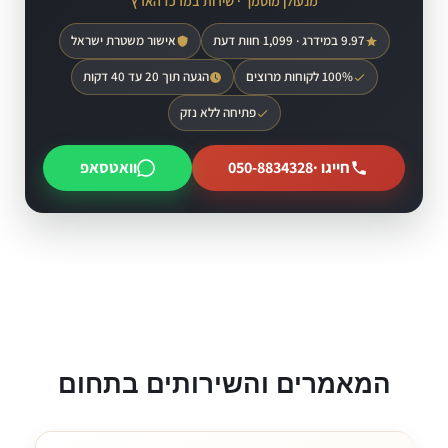
מנעולן מוסמך · שירות במרכז הארץ
9.97 במידרג · 1,099 חוות דעת
אישור משטרת ישראל
100% לקוחות מרוצים
הגעה תוך 20 עד 40 דקות
פתיחה ללא נזק
חייגו ·
050-8834328
וואטסאפ
המאמרים והשירותים בתחום