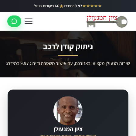
ילוג
★★★★★
9.97
במידרג
66 ביקורות בגוגל
באר יעקב
תוכן
ראשון לציון
רחובות
ניתוק קודן לרכב
לוד
רמלה
שירות מנעולן מקצועי באזורכם, עם אישור משטרה ודירוג 9.97 במידרג
נס ציונה
ציון המנעולן