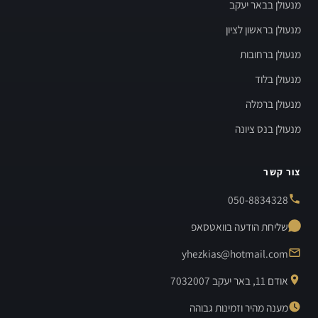
מנעולן בבאר יעקב
מנעולן בראשון לציון
מנעולן ברחובות
מנעולן בלוד
מנעולן ברמלה
מנעולן בנס ציונה
צור קשר
050-8834328
שליחת הודעה בוואטסאפ
yhezkias@hotmail.com
אודם 11, באר יעקב 7032007
מענה מהיר וזמינות גבוהה