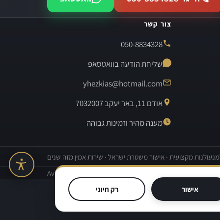
צור קשר
050-8834328
שליחת הודעה בוואטסאפ
yhezkias@hotmail.com
אודם 11, באר יעקב 7032007
מענה מהיר וזמינות גבוהה
נעולנות מקצועית · אישור משטרת ישראל · שירות אמין מזה שנים
בנייה וקידום אתרים:
Avinu SEO
אישור
רק חיוני