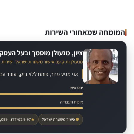
המומחה שמאחורי השירות
ציון, מנעולן מוסמך ובעל העסק
מנעולן ותיק עם אישור משטרת ישראל · שירות 
אני מגיע מהר, פותח ללא נזק, ועובד ע
יחס אישי
איכות העבודה
אישור משטרת ישראל
9.97 במידרג · 1,099 חוות דעת