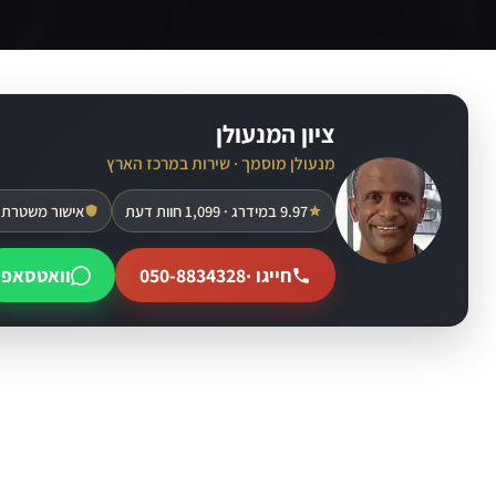
ציון המנעולן
מנעולן מוסמך · שירות במרכז הארץ
9.97 במידרג · 1,099 חוות דעת
אישור משטרת 
חייגו ·
050-8834328
וואטסאפ