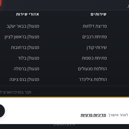
שירותים
אזורי שירות
פריצת דלתות
מנעולן בבאר יעקב
פתיחת רכבים
מנעולן בראשון לציון
שירותי קודן
מנעולן ברחובות
פתיחת כספות
מנעולן בלוד
החלפת מנעולים
מנעולן ברמלה
החלפת צילינדר
מנעולן בנס ציונה
חבר במרכז הארצי למ
מדיניות פרטיות
אודות
צור קשר
|
|
מדיניות פרטיות
תנאי שימוש
הצהרת נגישות
 לאחר אישורך.
מדיניות פרטיות
© ציון המנעולן