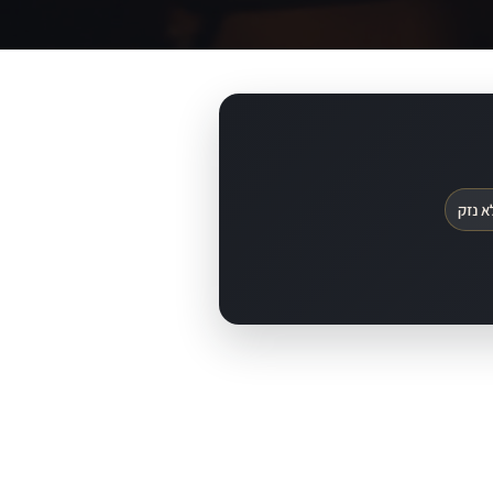
א נזק