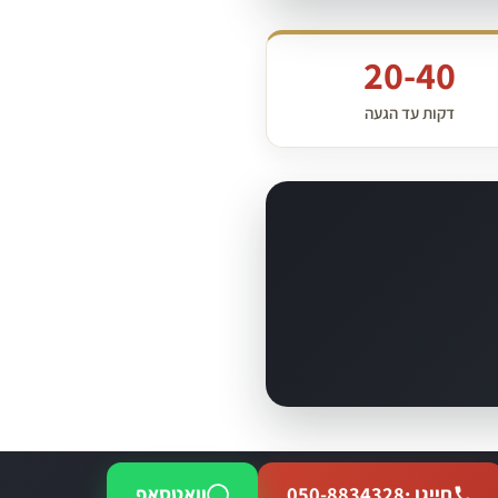
20-40
דקות עד הגעה
חייגו ·
050-8834328
וואטסאפ