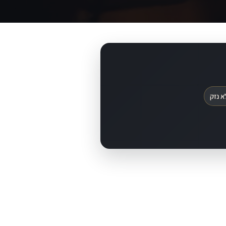
א נזק