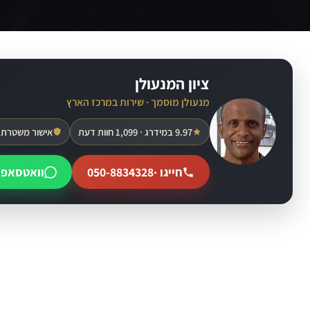
ציון המנעולן
מנעולן מוסמך · שירות במרכז הארץ
9.97 במידרג · 1,099 חוות דעת
אישור משטרת 
חייגו ·
050-8834328
וואטסאפ