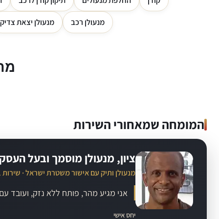
קודן
החלפת מנעולים
תיקון קודן לרכב
ה
מנעולן רכב
מנעולן יצאת צדיק
מה 
המומחה שמאחורי השירות
ציון, מנעולן מוסמך ובעל העסק
מנעולן ותיק עם אישור משטרת ישראל · שירות 
אני מגיע מהר, פותח ללא נזק, ועובד ע
יחס אישי