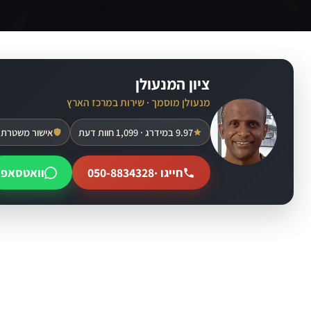
ציון המנעולן
מנעולן מוסמך · שירות במרכז הארץ
9.97 במידרג · 1,099 חוות דעת
אישור משטרת 
חייגו ·
050-8834328
וואטסאפ