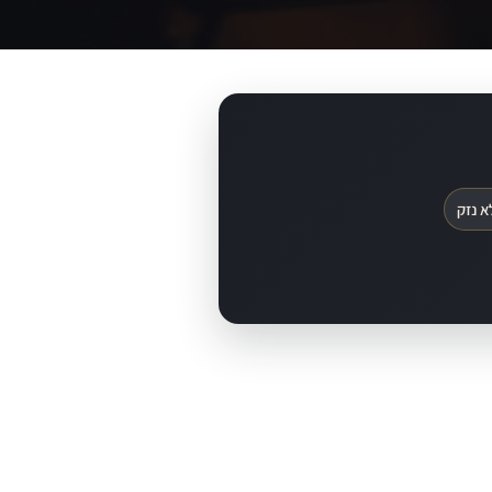
א נזק