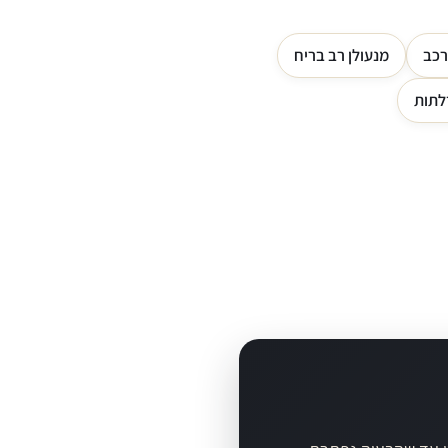
רכב
מנעולן רב בריח
לתות