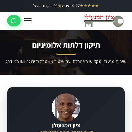
ילוג
★★★★★
9.97
במידרג
66 ביקורות בגוגל
באר יעקב
תוכן
ראשון לציון
רחובות
תיקון דלתות אלומיניום
לוד
רמלה
שירות מנעולן מקצועי באזורכם, עם אישור משטרה ודירוג 9.97 במידרג
נס ציונה
ציון המנעולן