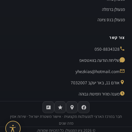
מנעולן ברמלה
מנעולן בנס ציונה
צור קשר
050-8834328
שליחת הודעה בוואטסאפ
yhezkias@hotmail.com
אודם 11, באר יעקב 7032007
מענה מהיר וזמינות גבוהה
חבר במרכז הארצי למנעולנות מקצועית · אישור משטרת ישראל · שירות אמין
מזה שנים
©
2026
ציון המנעולן. כל הזכויות שמורות.