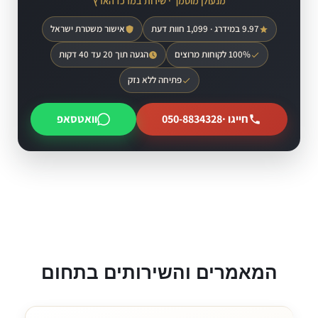
מנעולן מוסמך · שירות במרכז הארץ
9.97 במידרג · 1,099 חוות דעת
אישור משטרת ישראל
100% לקוחות מרוצים
הגעה תוך 20 עד 40 דקות
פתיחה ללא נזק
חייגו ·
050-8834328
וואטסאפ
המאמרים והשירותים בתחום