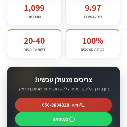
1,099
9.97
דירוג במידרג
חוות דעת
20-40
100%
לקוחות ממליצים
דקות עד הגעה
צריכים מנעולן עכשיו?
ציון בדרך אליכם, פתיחה ללא נזק ומחיר שסוכם מראש.
חייגו ·
050-8834328
וואטסאפ