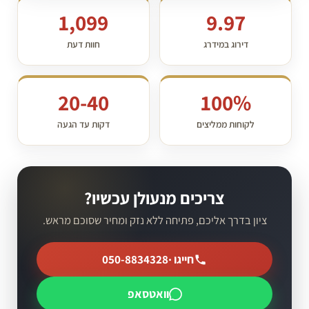
1,099
9.97
דירוג במידרג
חוות דעת
20-40
100%
לקוחות ממליצים
דקות עד הגעה
צריכים מנעולן עכשיו?
ציון בדרך אליכם, פתיחה ללא נזק ומחיר שסוכם מראש.
חייגו ·
050-8834328
וואטסאפ