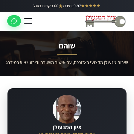
ילוג
★★★★★
9.97
במידרג
66 ביקורות בגוגל
באר יעקב
תוכן
ראשון לציון
רחובות
שוהם
לוד
רמלה
שירות מנעולן מקצועי באזורכם, עם אישור משטרה ודירוג 9.97 במידרג
נס ציונה
ציון המנעולן