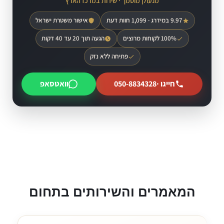
מנעולן מוסמך · שירות במרכז הארץ
9.97 במידרג · 1,099 חוות דעת
אישור משטרת ישראל
100% לקוחות מרוצים
הגעה תוך 20 עד 40 דקות
פתיחה ללא נזק
חייגו ·
050-8834328
וואטסאפ
המאמרים והשירותים בתחום