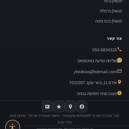
מנעולן בלוד
מנעולן ברמלה
מנעולן בנס ציונה
צור קשר
050-8834328
שליחת הודעה בוואטסאפ
yhezkias@hotmail.com
אודם 11, באר יעקב 7032007
מענה מהיר וזמינות גבוהה
חבר במרכז הארצי למנעולנות מקצועית · אישור משטרת ישראל · שירות אמין
מזה שנים