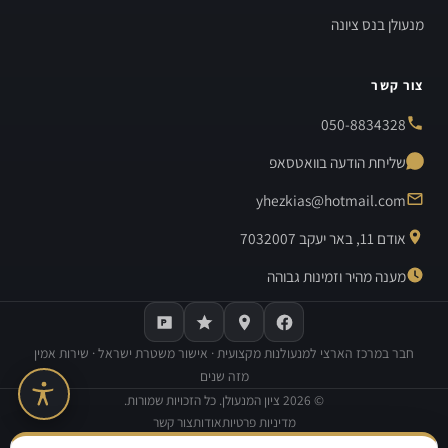
מנעולן בנס ציונה
צור קשר
050-8834328
שליחת הודעה בוואטסאפ
yhezkias@hotmail.com
אודם 11, באר יעקב 7032007
מענה מהיר וזמינות גבוהה
חבר במרכז הארצי למנעולנות מקצועית · אישור משטרת ישראל · שירות אמין
מזה שנים
©
2026
ציון המנעולן. כל הזכויות שמורות.
מדיניות פרטיות
אודות
צור קשר
בנייה וקידום אתרים:
Avinu SEO