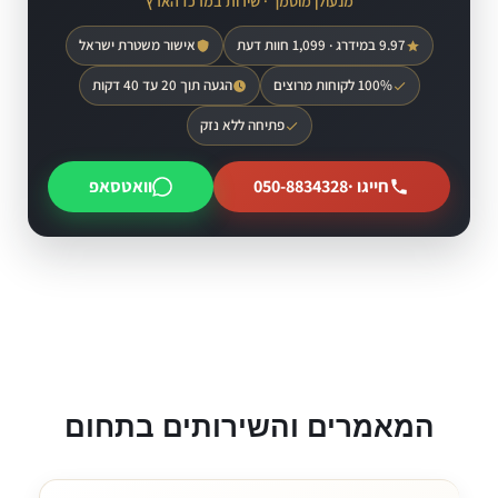
מנעולן מוסמך · שירות במרכז הארץ
9.97 במידרג · 1,099 חוות דעת
אישור משטרת ישראל
100% לקוחות מרוצים
הגעה תוך 20 עד 40 דקות
פתיחה ללא נזק
חייגו ·
050-8834328
וואטסאפ
המאמרים והשירותים בתחום