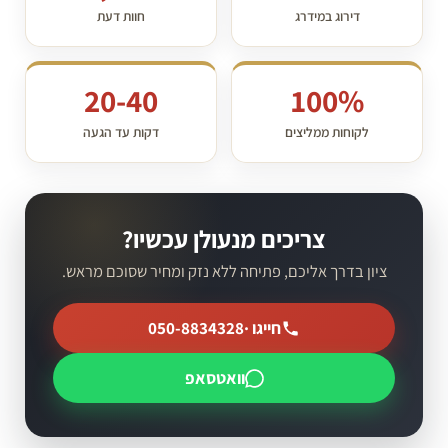
דירוג במידרג
חוות דעת
20-40
100%
לקוחות ממליצים
דקות עד הגעה
צריכים מנעולן עכשיו?
ציון בדרך אליכם, פתיחה ללא נזק ומחיר שסוכם מראש.
חייגו ·
050-8834328
וואטסאפ