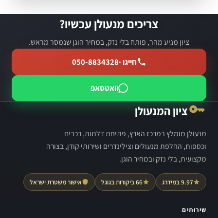
צריכים מנעולן עכשיו?
ציון מגיע מהר, פותח בלי נזק, במחיר הוגן שנמסר מראש.
חייגו ·
050-8834328
וואטסאפ
ציון המנעולן
מנעולן מומלץ במרכז הארץ, פתיחת דלתות, רכבים
וכספות, החלפת מנעולים וצילינדרים ושירותי קודן, בצורה
מקצועית, בלי נזק ובמחיר הוגן.
9.97 במידרג
66 ביקורות בגוגל
אישור משטרת ישראל
שירותים