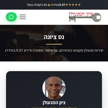
ילוג
★★★★★
9.97
במידרג
66 ביקורות בגוגל
באר יעקב
תוכן
ראשון לציון
רחובות
נס ציונה
לוד
רמלה
שירות מנעולן מקצועי באזורכם, עם אישור משטרה ודירוג 9.97 במידרג
נס ציונה
ציון המנעולן