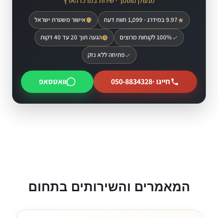
מנעולן מוסמך · שירות במרכז הארץ
9.97 במידרג · 1,099 חוות דעת
אישור משטרת ישראל
100% לקוחות מרוצים
הגעה תוך 20 עד 40 דקות
פתיחה ללא נזק
חייגו ·
050-8834328
וואטסאפ
המאמרים והשירותים בתחום