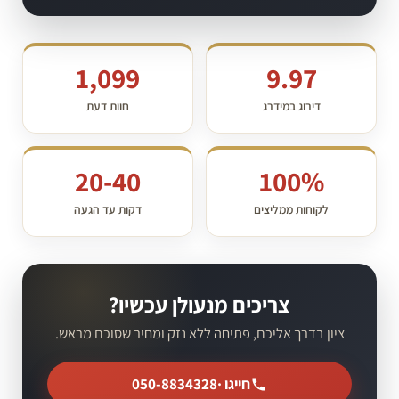
1,099
9.97
דירוג במידרג
חוות דעת
20-40
100%
לקוחות ממליצים
דקות עד הגעה
צריכים מנעולן עכשיו?
ציון בדרך אליכם, פתיחה ללא נזק ומחיר שסוכם מראש.
חייגו ·
050-8834328