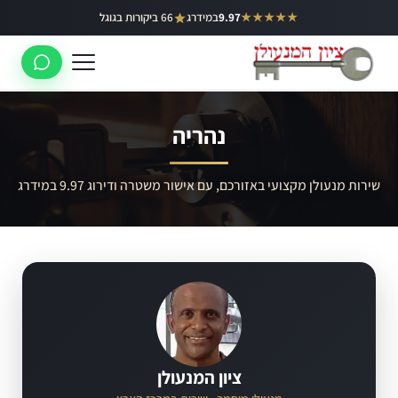
ילוג
★★★★★
9.97
במידרג
66 ביקורות בגוגל
באר יעקב
תוכן
ראשון לציון
רחובות
נהריה
לוד
רמלה
שירות מנעולן מקצועי באזורכם, עם אישור משטרה ודירוג 9.97 במידרג
נס ציונה
ציון המנעולן