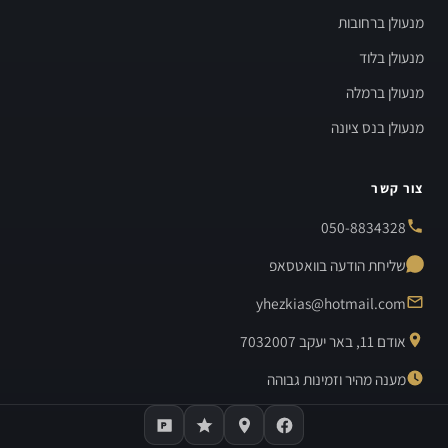
מנעולן ברחובות
מנעולן בלוד
מנעולן ברמלה
מנעולן בנס ציונה
צור קשר
050-8834328
שליחת הודעה בוואטסאפ
yhezkias@hotmail.com
אודם 11, באר יעקב 7032007
מענה מהיר וזמינות גבוהה