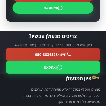
וואטסאפ
צריכים מנעולן עכשיו?
ציון מגיע מהר, פותח בלי נזק, במחיר הוגן שנמסר מראש.
חייגו ·
050-8834328
וואטסאפ
ציון המנעולן
מנעולן מומלץ במרכז הארץ, פתיחת דלתות, רכבים
וכספות, החלפת מנעולים וצילינדרים ושירותי קודן, בצורה
מקצועית, בלי נזק ובמחיר הוגן.