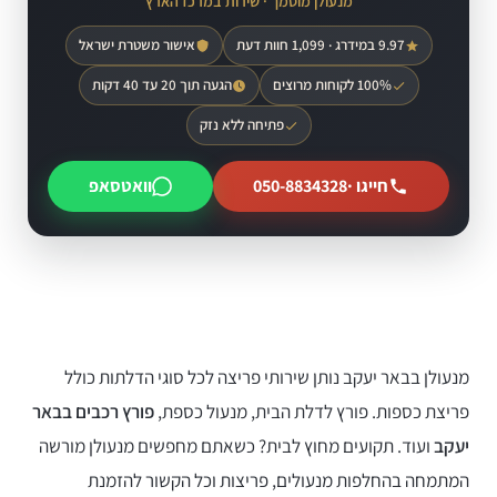
מנעולן מוסמך · שירות במרכז הארץ
9.97 במידרג · 1,099 חוות דעת
אישור משטרת ישראל
100% לקוחות מרוצים
הגעה תוך 20 עד 40 דקות
פתיחה ללא נזק
חייגו ·
050-8834328
וואטסאפ
מנעולן בבאר יעקב נותן שירותי פריצה לכל סוגי הדלתות כולל
פריצת כספות. פורץ לדלת הבית, מנעול כספת,
פורץ רכבים בבאר
יעקב
ועוד. תקועים מחוץ לבית? כשאתם מחפשים מנעולן מורשה
המתמחה בהחלפות מנעולים, פריצות וכל הקשור להזמנת