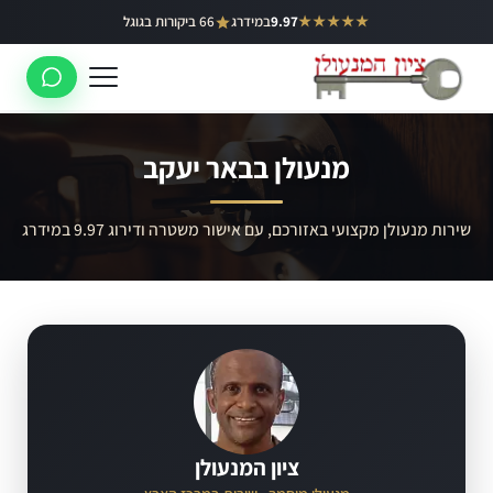
ילוג
★★★★★
9.97
במידרג
66 ביקורות בגוגל
באר יעקב
תוכן
ראשון לציון
רחובות
מנעולן בבאר יעקב
לוד
רמלה
שירות מנעולן מקצועי באזורכם, עם אישור משטרה ודירוג 9.97 במידרג
נס ציונה
ציון המנעולן