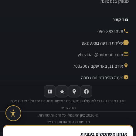
מנעולן בנס ציונה
צור קשר
050-8834328
שליחת הודעה בוואטסאפ
yhezkias@hotmail.com
אודם 11, באר יעקב 7032007
מענה מהיר וזמינות גבוהה
חבר במרכז הארצי למנעולנות מקצועית · אישור משטרת ישראל · שירות אמין
מזה שנים
©
2026
ציון המנעולן. כל הזכויות שמורות.
מדיניות פרטיות
אודות
צור קשר
בנייה וקידום אתרים:
Avinu SEO
אנחנו משתמשים בעוגיות