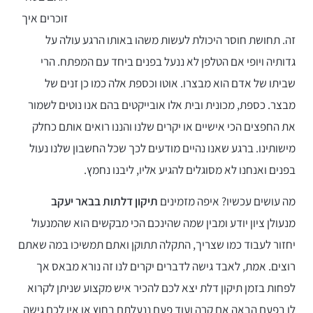
זוכרים איך
זה. תחושת חוסר היכולת לעשות משהו באותו הרגע עולה על
גדותיה ויופי אם הטלפן לא ננעל בפנים ביחד עם המפתח. הרי
שביתו של אדם הוא מבצרו. אוטו וכספת אלה כמו כן זנים של
מבצר. כספת, מכונית ובית אלו אובייקטים בהם אנו נוטים לשמור
את החפצים הכי אישיים או יקרים שלנו והננו רואים אותם כחלק
מישותינו. ברגע שאנו נהיים מודעים לכך שכל החשבון שלנו נעול
בפנים ואנחנו לא מסוגלים להגיע אליו, ליבנו נחמץ.
מה עושים עכשיו? איפה מזמינים
תיקון דלתות בבאר יעקב
מנעולן ציון יודע ומבין שמה שהינכם הכי מבקשים הוא שהמנעול
יחזור לעבוד כמו שצריך, התקלה תתוקן ואתם תמשיכו במה שאתם
רוצים. אמת, לאבד גישה לדברים יקרים לנו זה נורא מבאס אך
לפחות בזמן תיקון דלת יצא לכם להכיר איש מקצוע שניתן לקרוא
לו בפעם הבאה אם קרה ועוד פעם ננעלתם בחוץ או אין לכם גישה