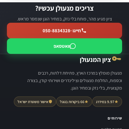
צריכים מנעולן עכשיו?
ציון מגיע מהר, פותח בלי נזק, במחיר הוגן שנמסר מראש.
חייגו ·
050-8834328
וואטסאפ
ציון המנעולן
מנעולן מומלץ במרכז הארץ, פתיחת דלתות, רכבים
וכספות, החלפת מנעולים וצילינדרים ושירותי קודן, בצורה
מקצועית, בלי נזק ובמחיר הוגן.
9.97 במידרג
66 ביקורות בגוגל
אישור משטרת ישראל
שירותים