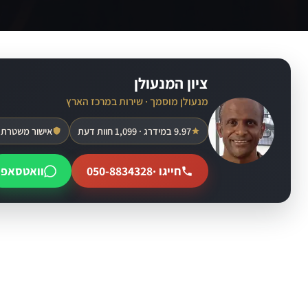
ציון המנעולן
מנעולן מוסמך · שירות במרכז הארץ
9.97 במידרג · 1,099 חוות דעת
אישור משטרת 
חייגו ·
050-8834328
וואטסאפ