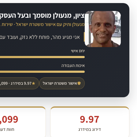
ציון, מנעולן מוסמך ובעל העסק
מנעולן ותיק עם אישור משטרת ישראל · שירות 
אני מגיע מהר, פותח ללא נזק, ועובד ע
יחס אישי
איכות העבודה
אישור משטרת ישראל
9.97 במידרג · 1,099 חוות דעת
,099
9.97
דירוג במידרג
חוות דע