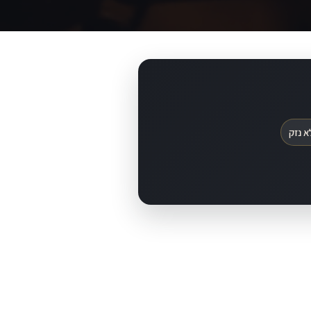
א נזק