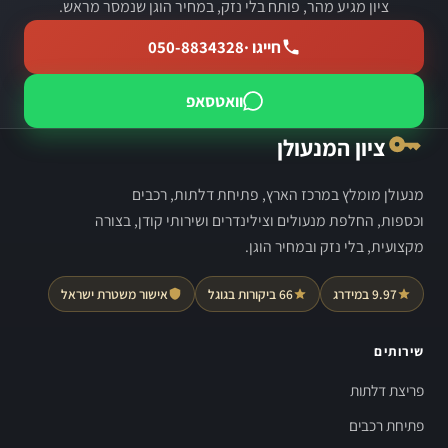
ציון מגיע מהר, פותח בלי נזק, במחיר הוגן שנמסר מראש.
חייגו ·
050-8834328
וואטסאפ
ציון המנעולן
מנעולן מומלץ במרכז הארץ, פתיחת דלתות, רכבים
וכספות, החלפת מנעולים וצילינדרים ושירותי קודן, בצורה
מקצועית, בלי נזק ובמחיר הוגן.
9.97 במידרג
66 ביקורות בגוגל
אישור משטרת ישראל
שירותים
פריצת דלתות
פתיחת רכבים