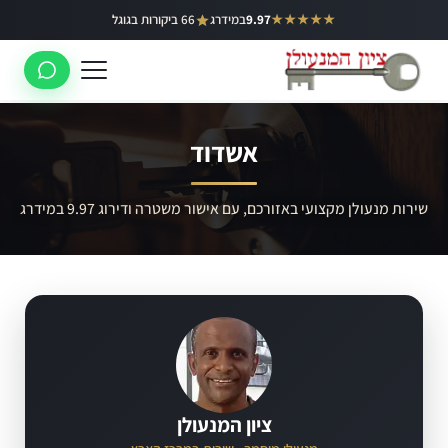
ילוג
★★★★★
9.97
במידרג
66 ביקורות בגוגל
באר יעקב
תוכן
ראשון לציון
רחובות
אשדוד
לוד
רמלה
שירות מנעולן מקצועי באזורכם, עם אישור משטרה ודירוג 9.97 במידרג
נס ציונה
ציון המנעולן