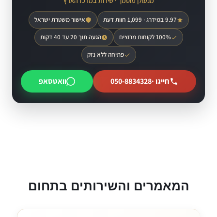
מנעולן מוסמך · שירות במרכז הארץ
9.97 במידרג · 1,099 חוות דעת
אישור משטרת ישראל
100% לקוחות מרוצים
הגעה תוך 20 עד 40 דקות
פתיחה ללא נזק
חייגו ·
050-8834328
וואטסאפ
המאמרים והשירותים בתחום