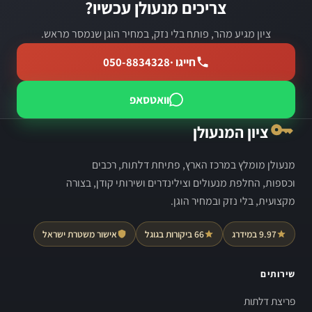
צריכים מנעולן עכשיו?
ציון מגיע מהר, פותח בלי נזק, במחיר הוגן שנמסר מראש.
חייגו ·
050-8834328
וואטסאפ
ציון המנעולן
מנעולן מומלץ במרכז הארץ, פתיחת דלתות, רכבים
וכספות, החלפת מנעולים וצילינדרים ושירותי קודן, בצורה
מקצועית, בלי נזק ובמחיר הוגן.
9.97 במידרג
66 ביקורות בגוגל
אישור משטרת ישראל
שירותים
פריצת דלתות