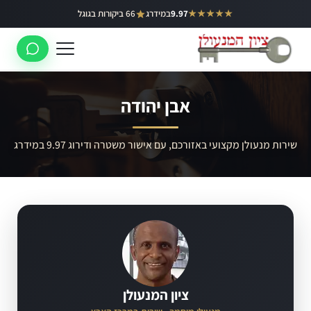
ילוג
★★★★★
9.97
במידרג
66 ביקורות בגוגל
באר יעקב
תוכן
ראשון לציון
רחובות
אבן יהודה
לוד
רמלה
שירות מנעולן מקצועי באזורכם, עם אישור משטרה ודירוג 9.97 במידרג
נס ציונה
ציון המנעולן