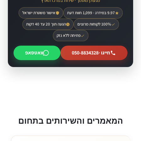
מנעולן מוסמך · שירות במרכז הארץ
9.97 במידרג · 1,099 חוות דעת
אישור משטרת ישראל
100% לקוחות מרוצים
הגעה תוך 20 עד 40 דקות
פתיחה ללא נזק
חייגו ·
050-8834328
וואטסאפ
המאמרים והשירותים בתחום