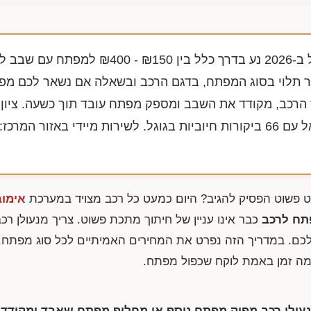
ל בין
₪400 - ₪150
למפתח עם שבב לל
תלוי בסוג המפתח, בדגם הרכב ובשאלה אם נשאר לכם מפ
 הרכב, מקודד את השבב ומספק מפתח עובד תוך כשעה. ציון 
באזור המרכז:
ט פשוט הפסיק להגיב? היום כמעט כל רכב מצויד במערכת
אימוב
תח לרכב
כבר אינו עניין של חיתוך מתכת פשוט. צריך מנעולן רכב
כם. במדריך הזה נפרט את המחירים האמיתיים לכל סוג מפתח,
כמה זמן באמת לוקח שכפול מפתח.
נעולן רכב מפיק מפתח נוסף או מחליף מפתח שאבד ומקודד