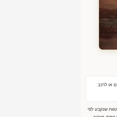
י פשוט ומגיעה עד כ-₪2,000 למפתח חכם או לרכב
ווח שנקבע לפי