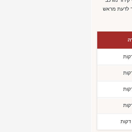
קידוד מורכב
כך לדעת מראש
ה
קות
קות
קות
קות
קות