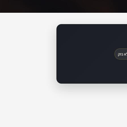
א נזק