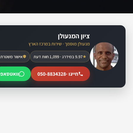
ציון המנעולן
מנעולן מוסמך · שירות במרכז הארץ
9.97 במידרג · 1,099 חוות דעת
אישור משטרת 
חייגו ·
050-8834328
וואטסאפ