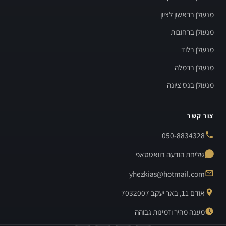
מנעולן בראשון לציון
מנעולן ברחובות
מנעולן בלוד
מנעולן ברמלה
מנעולן בנס ציונה
צור קשר
050-8834328
שליחת הודעה בוואטסאפ
yhezkias@hotmail.com
אודם 11, באר יעקב 7032007
מענה מהיר וזמינות גבוהה