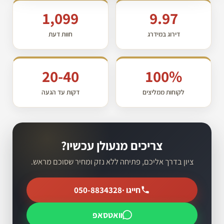
1,099
9.97
דירוג במידרג
חוות דעת
20-40
100%
לקוחות ממליצים
דקות עד הגעה
צריכים מנעולן עכשיו?
ציון בדרך אליכם, פתיחה ללא נזק ומחיר שסוכם מראש.
חייגו ·
050-8834328
וואטסאפ