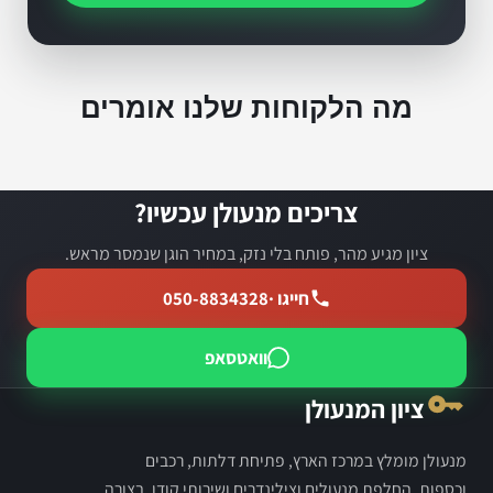
מה הלקוחות שלנו אומרים
צריכים מנעולן עכשיו?
ציון מגיע מהר, פותח בלי נזק, במחיר הוגן שנמסר מראש.
חייגו ·
050-8834328
וואטסאפ
ציון המנעולן
מנעולן מומלץ במרכז הארץ, פתיחת דלתות, רכבים
וכספות, החלפת מנעולים וצילינדרים ושירותי קודן, בצורה