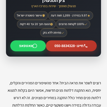
ציון המנעולן
מנעולן מוסמך · שירות במרכז הארץ
9.97 במידרג · 1,099 חוות דעת
אישור משטרת ישראל
100% לקוחות מרוצים
הגעה תוך 20 עד 40 דקות
פתיחה ללא נזק
חייגו ·
050-8834328
וואטסאפ
רוצים לשפר את מראה הבית? אחד מהשיפורים המהירים והקלים,
יחסית, הוא התקנת דלתות פנים חדשות, אפשר היום בקלות למצוא
דלתות פנים מחיר כולל התקנה במחירים מצוינים. זה לא דורש
עבודה גדולה במידה וישנו משקוף קיים, כאשר החלפת הדלתות