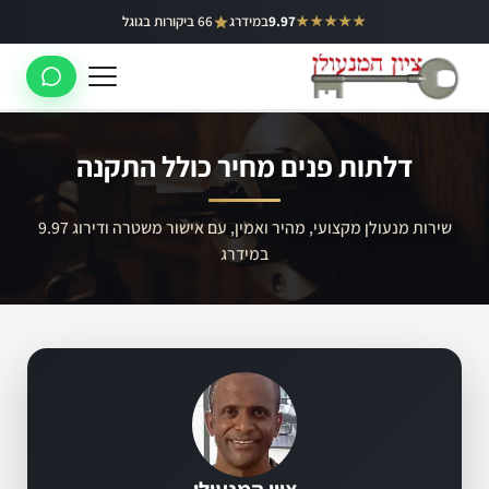
ילוג
★★★★★
9.97
במידרג
66 ביקורות בגוגל
באר יעקב
תוכן
ראשון לציון
רחובות
דלתות פנים מחיר כולל התקנה
לוד
רמלה
שירות מנעולן מקצועי, מהיר ואמין, עם אישור משטרה ודירוג 9.97
במידרג
נס ציונה