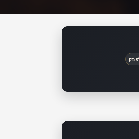
א נזק