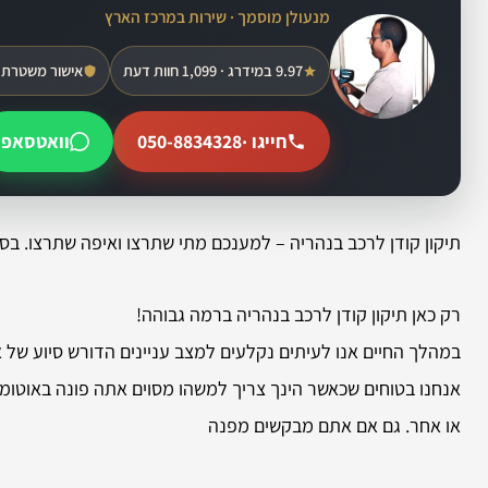
מנעולן מוסמך · שירות במרכז הארץ
9.97 במידרג · 1,099 חוות דעת
אישור משטרת 
חייגו ·
050-8834328
וואטסאפ
תיקון קודן לרכב בנהריה – למענכם מתי שתרצו ואיפה שתרצו. בספ
רק כאן תיקון קודן לרכב בנהריה ברמה גבוהה!
במהלך החיים אנו לעיתים נקלעים למצב עניינים הדורש סיוע של א
אנחנו בטוחים שכאשר הינך צריך למשהו מסוים אתה פונה באוטו
או אחר. גם אם אתם מבקשים מפנה