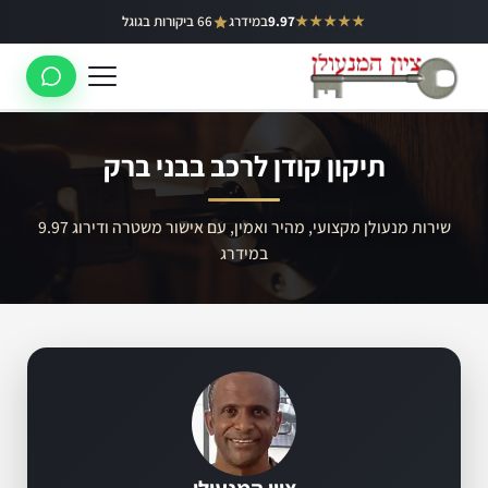
ילוג
★★★★★
9.97
במידרג
66 ביקורות בגוגל
באר יעקב
תוכן
ראשון לציון
רחובות
תיקון קודן לרכב בבני ברק
לוד
רמלה
שירות מנעולן מקצועי, מהיר ואמין, עם אישור משטרה ודירוג 9.97
במידרג
נס ציונה