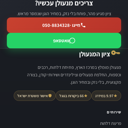
צריכים מנעולן עכשיו?
ציון מגיע מהר, פותח בלי נזק, במחיר הוגן שנמסר מראש.
חייגו ·
050-8834328
וואטסאפ
ציון המנעולן
מנעולן מומלץ במרכז הארץ, פתיחת דלתות, רכבים
וכספות, החלפת מנעולים וצילינדרים ושירותי קודן, בצורה
מקצועית, בלי נזק ובמחיר הוגן.
9.97 במידרג
66 ביקורות בגוגל
אישור משטרת ישראל
שירותים
פריצת דלתות