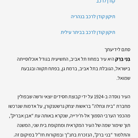
קודן לרכב
תיקון קודן לרכב בנהריה
תיקון קודן לרכב בביתר עילית
סתם לידיעתך
בְּנֵי בְּרַק
היא עיר במחוז תל אביב, התשיעית בגודל אוכלוסייתה
בישראל, הגובלת בתל אביב, ברמת גן, בפתח תקווה ובגבעת
שמואל.
העיר נוסדה ב-1924 על ידי קבוצת חסידים יוצאי ורשה שבפולין
מחברת “בית ונחלה” בראשות יצחק גרשטנקורן, על אדמות שנרכשו
מהכפר הערבי הסמוך אל-ח’ירייה, שנקרא באותה עת “אבן אבריק”,
תוך שימור שמה של העיר המקראית ומתקופת בית שני, המשנה
והתלמוד “בני ברק”, הנזכרת בתנ”ך ובמקורות חז”ל במיקום זה.