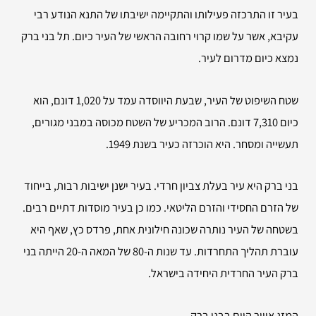
בעיר זו התרכזה פעילותו והתקיימה ישיבתו של התנא הנודע רבי
עקיבא, אשר על שמו קרוי רחובה הראשי של העיר כיום. תל בני ברק
נמצא כיום מדרום לעיר.
שטח השיפוט של העיר, שבעת היווסדה עמד על 1,020 דונם, הוא
כיום 7,310 דונם. הרוב המכריע של השטח מכוסה במבני מגורים,
תעשייה ומסחר. היא הוכרזה כעיר בשנת 1949.
בני ברק היא עיר בעלת צביון חרדי. בעיר ישנן ישיבות רבות, בייחוד
של הזרם החסידי והזרם הליטאי. כמו כן בעיר מוסדות דתיים רבים.
בשטחה של העיר נותרה שכונה חילונית אחת, פרדס כץ, שאף היא
עוברת תהליך התחרדות. עד שנות ה-80 של המאה ה-20 הייתה בני
ברק העיר החרדית היחידה בישראל.
המזג אוויר היום בבני ברק