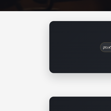
א נזק