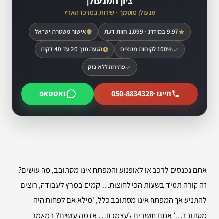
ציון המנעולן
מנעולן מוסמך · שירות במרכז הארץ
9.97 במידרג · 1,099 חוות דעת
אישור משטרת ישראל
100% לקוחות מרוצים
הגעה תוך 20 עד 40 דקות
פתיחה ללא נזק
חייגו ·
050-8834328
וואטסאפ
אתם נכנסים לרכב או לאופנוע והמפתח אינו מסתובב, מה עושים?
זה קורה תמיד בשעות הכי לחוצות… קמים במרץ לעבודה, רוצים
להתניע אך המפתח אינו מסתובב כלל, ‘מילא אם לפחות היה
מסתובב…’ אתם חושבים לעצמכם… אז מה עושים? במאמר