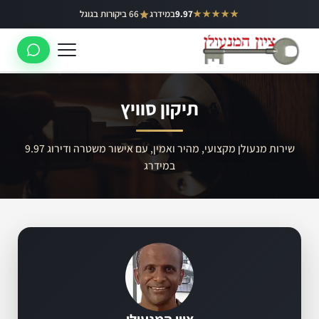
ילוג
★★★★★
9.97
במידרג
66 ביקורות בגוגל
באר יעקב
תוכן
ראשון לציון
רחובות
תיקון סוויץ
לוד
רמלה
שירות מנעולן מקצועי, מהיר ואמין, עם אישור משטרה ודירוג 9.97
במידרג
נס ציונה