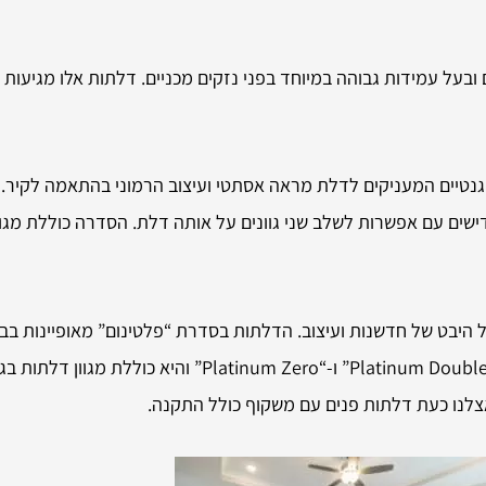
ם ולמזיקים ובעל עמידות גבוהה במיוחד בפני נזקים מכניים. דלתות אלו מגי
 נעילה מגנטיים המעניקים לדלת מראה אסתטי ועיצוב הרמוני בהתאמה לק
נונים. Pan-Zero מאפשר עיצובים חדישים עם אפשרות לשלב שני גוונים על אותה דלת. הסדרה 
 היבט של חדשנות ועיצוב. הדלתות בסדרת “פלטינום” מאופיינות בבי
אצלנו כעת דלתות פנים עם משקוף כולל התקנה.