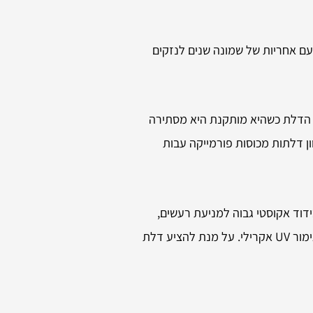
עות עם אחריות של שמונה שנים לנזקים
יר. הדלת כשהיא מותקנת היא מסתירה
כוללת מגוון דלתות מכוסות פורמייקה עבות
דוד אקוסטי גבוה למניעת רעשים,
צירים נסתרים ומנעולים מגנטיים. לסדרה שני דגמים – “Platinum Double Silence” ו-“Platinum Zero” והיא כוללת מגוון דלתות בגימור UV אקרילי. על מנת להציע דלת