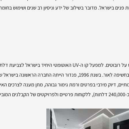
כה בעיצוב דלתות פנים בישראל. מדובר בשילוב של ידע וניסיון רב שנים ושימוש
לחברת פנדור מפעל אוטומטי חדש, מתקדם מסוגו בעולם ומבוסס על רובוטים. למפעל קו 
בצבעי מים בשיטת UV העמיד לאורך זמן ונשאר כמעט ללא שינוי בחשיפה לאור. בשנת 1996, 
ותיים, דיוק מירבי בפרטים ורמת גימור גבוהה, מתן מענה לצרכים האיש