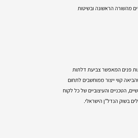
 בחומרים מהשורה הראשונה ובשיטות
ה-UV האוטומטי היחיד בישראל לצביעת דלתות פנים המאפשר צביעת דלתות
פנדור הייתה החברה הראשונה בישראל שהביאה קווי ייצור ממוחשבים לתחום
יים, הטכניים והעיצוביים של כל לקוח