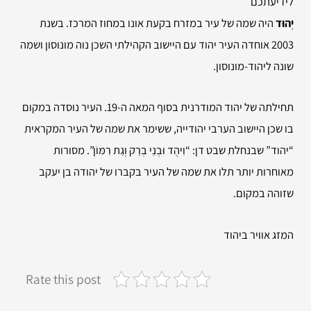
לידיעתכם
יְהוּד
היה שמה של עיר במזרח בקעת אונו במחוז המרכז. בשנת
2003 אוחדה העיר יהוד עם היישוב הקהילתי השכן נוה מונוסון ושמה
שונה ליהוד-מונוסון.
תחילתה של יהוד המודרנית בסוף המאה ה-19. העיר נוסדה במקום
בו שכן היישוב הערבי יהודייה, ששימר את שמה של העיר המקראית
“יהוד” שבנחלת שבט דן:
“וִיהֻד וּבְנֵי בְרַק וְגַת רִמּוֹן”
. מסורות
מאוחרות יותר תלו את שמה של העיר בקברו של יהודה בן יעקב
שזוהה במקום.
המזג אוויר ביהוד
Rate this post