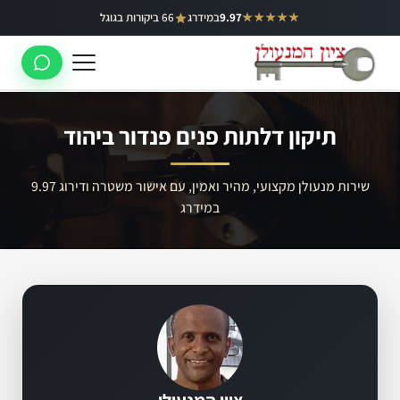
ילוג
★★★★★
9.97
במידרג
66 ביקורות בגוגל
באר יעקב
תוכן
ראשון לציון
רחובות
תיקון דלתות פנים פנדור ביהוד
לוד
רמלה
שירות מנעולן מקצועי, מהיר ואמין, עם אישור משטרה ודירוג 9.97
במידרג
נס ציונה