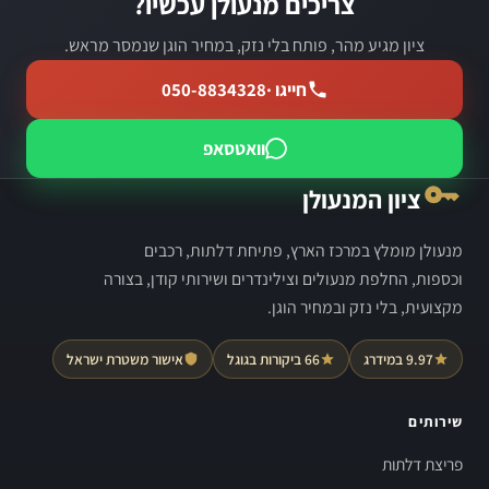
צריכים מנעולן עכשיו?
ציון מגיע מהר, פותח בלי נזק, במחיר הוגן שנמסר מראש.
חייגו ·
050-8834328
וואטסאפ
ציון המנעולן
מנעולן מומלץ במרכז הארץ, פתיחת דלתות, רכבים
וכספות, החלפת מנעולים וצילינדרים ושירותי קודן, בצורה
מקצועית, בלי נזק ובמחיר הוגן.
9.97 במידרג
66 ביקורות בגוגל
אישור משטרת ישראל
שירותים
פריצת דלתות