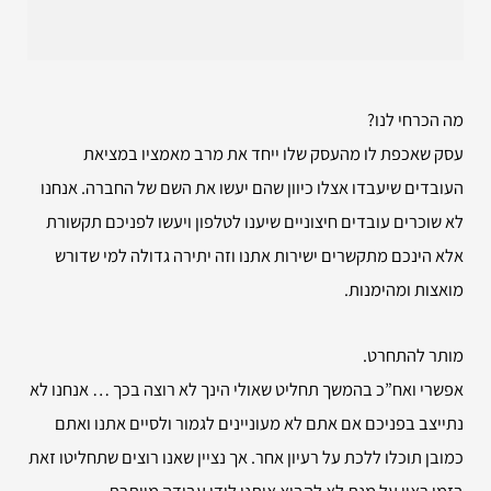
מה הכרחי לנו?
עסק שאכפת לו מהעסק שלו ייחד את מרב מאמציו במציאת
העובדים שיעבדו אצלו כיוון שהם יעשו את השם של החברה. אנחנו
לא שוכרים עובדים חיצוניים שיענו לטלפון ויעשו לפניכם תקשורת
אלא הינכם מתקשרים ישירות אתנו וזה יתירה גדולה למי שדורש
מואצות ומהימנות.
מותר להתחרט.
אפשרי ואח”כ בהמשך תחליט שאולי הינך לא רוצה בכך … אנחנו לא
נתייצב בפניכם אם אתם לא מעוניינים לגמור ולסיים אתנו ואתם
כמובן תוכלו ללכת על רעיון אחר. אך נציין שאנו רוצים שתחליטו זאת
בזמן ראוי על מנת לא להביא אותנו לידי עבודה מיותרת.