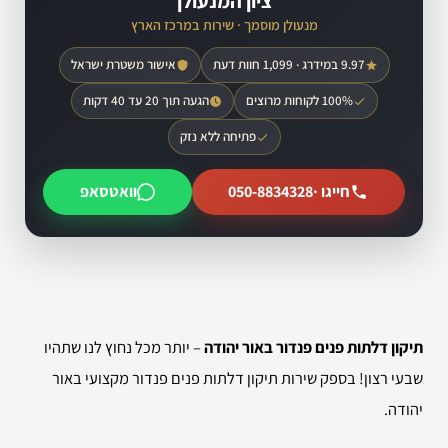
ציון המנעולן
מנעולן מוסמך · שירות במרכז הארץ
9.97 במידרג · 1,099 חוות דעת
אישור משטרת ישראל
100% לקוחות מרוצים
הגעה תוך 20 עד 40 דקות
פתיחה ללא נזק
חייגו ·
050-8834328
וואטסאפ
תיקון דלתות פנים פנדור באור יהודה
– יותר מכל נחוץ לנו שתהיו
שבעי רצון! בספק שירות תיקון דלתות פנים פנדור מקצועי באור
יהודה.