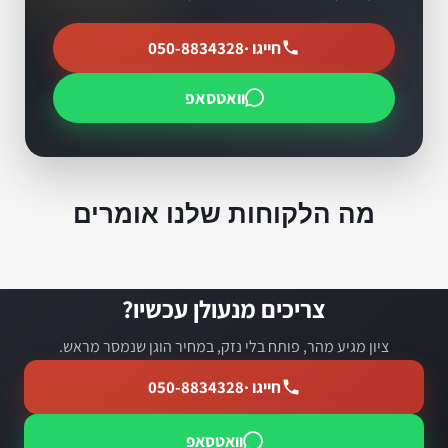
חייגו ·
050-8834328
וואטסאפ
מה הלקוחות שלנו אומרים
צריכים מנעולן עכשיו?
ציון מגיע מהר, פותח בלי נזק, במחיר הוגן שנמסר מראש.
חייגו ·
050-8834328
וואטסאפ