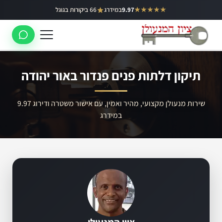
ילוג
★★★★★
9.97
במידרג
66 ביקורות בגוגל
באר יעקב
תוכן
ראשון לציון
רחובות
תיקון דלתות פנים פנדור באור יהודה
לוד
רמלה
שירות מנעולן מקצועי, מהיר ואמין, עם אישור משטרה ודירוג 9.97
במידרג
נס ציונה