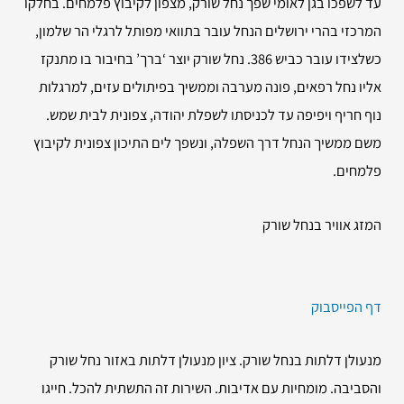
עד לשפכו בגן לאומי שפך נחל שורק, מצפון לקיבוץ פלמחים. בחלקו
המרכזי בהרי ירושלים הנחל עובר בתוואי מפותל לרגלי הר שלמון,
כשלצידו עובר כביש 386. נחל שורק יוצר ‘ברך’ בחיבור בו מתנקז
אליו נחל רפאים, פונה מערבה וממשיך בפיתולים עזים, למרגלות
נוף חריף ויפיפה עד לכניסתו לשפלת יהודה, צפונית לבית שמש.
משם ממשיך הנחל דרך השפלה, ונשפך לים התיכון צפונית לקיבוץ
פלמחים.
המזג אוויר בנחל שורק
דף הפייסבוק
מנעולן דלתות בנחל שורק. ציון מנעולן דלתות באזור נחל שורק
והסביבה. מומחיות עם אדיבות. השירות זה התשתית להכל. חייגו