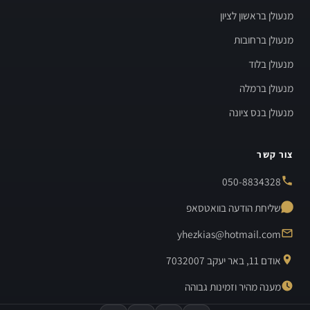
מנעולן בראשון לציון
מנעולן ברחובות
מנעולן בלוד
מנעולן ברמלה
מנעולן בנס ציונה
צור קשר
050-8834328
שליחת הודעה בוואטסאפ
yhezkias@hotmail.com
אודם 11, באר יעקב 7032007
מענה מהיר וזמינות גבוהה