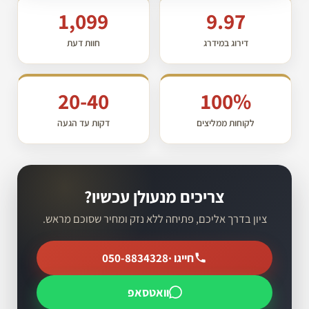
1,099
9.97
דירוג במידרג
חוות דעת
20-40
100%
לקוחות ממליצים
דקות עד הגעה
צריכים מנעולן עכשיו?
ציון בדרך אליכם, פתיחה ללא נזק ומחיר שסוכם מראש.
חייגו ·
050-8834328
וואטסאפ