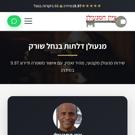
ילוג
★★★★★
9.97
במידרג
66 ביקורות בגוגל
באר יעקב
תוכן
ראשון לציון
רחובות
מנעולן דלתות בנחל שורק
לוד
רמלה
שירות מנעולן מקצועי, מהיר ואמין, עם אישור משטרה ודירוג 9.97
במידרג
נס ציונה