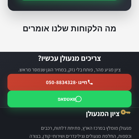
מה הלקוחות שלנו אומרים
צריכים מנעולן עכשיו?
ציון מגיע מהר, פותח בלי נזק, במחיר הוגן שנמסר מראש.
חייגו ·
050-8834328
וואטסאפ
ציון המנעולן
מנעולן מומלץ במרכז הארץ, פתיחת דלתות, רכבים
וכספות, החלפת מנעולים וצילינדרים ושירותי קודן, בצורה