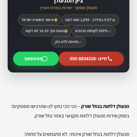
ציון המנעולן
מנעולן מוסמך · שירות במרכז הארץ
9.97 במידרג · 1,099 חוות דעת
אישור משטרת ישראל
100% לקוחות מרוצים
הגעה תוך 20 עד 40 דקות
פתיחה ללא נזק
חייגו ·
050-8834328
וואטסאפ
מנעולן דלתות בנחל שורק
– הכי הכי נחוץ לנו שתרגישו מסופקים!
בספק שירות מנעולן דלתות מקצועי באזור נחל שורק.
מנעולן דלתות בנחל שורק איכותי. לא מתגמשים על פחות!