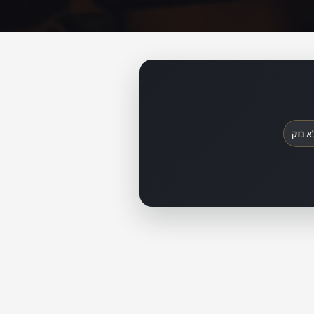
א נזק