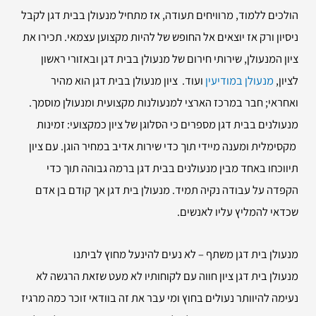
הולכים ללמוד, מרוויחים תעודה, אז מתחיל מנעולן בבית דגן לקבל
ניסיון ורק אז יוצאים אל החופש של להיות מקצוען עצמאי. תכירו את
ציון המנעולן, שירותי חירום של מנעולן בבית דגן ובאזורי ראשון
לציון,
מנעולן במודיעין
ועוד. ציון מנעולן בבית דגן הוא מהיר
ואחראי; חבר במרכז הארצי למנעולנות מקצועית ומנעולן מוסמך.
מנעולנים בבית דגן מספרים כי הסלוגן של ציון כמקצועי: זמינות
מקסימלית ומענה מיידי תוך כדי שירות אדיב במחיר הוגן. עם ציון
תיווכחו באחד מבין מנעולנים בבית דגן ברמה גבוהה תוך כדי
הקפדה על עבודה נקיה תמיד. מנעולן בית דגן אך קודם בן אדם
שכדאי להמליץ עליו לאנשים.
מנעולן בית דגן משתף – לא נעים להינעל מחוץ לביתנו
מנעולן בית דגן ציון חווה עם לקוחותיו לא מעט שזאת הרגשה לא
נעימה להיוותר נעולים בחוץ ומי עבר את זה בוודאי זוכר כמה מרגיז