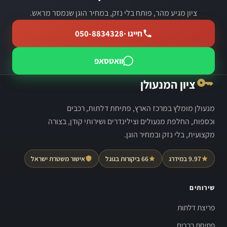
ציון מגיע מהר, פותח בלי נזק, במחיר הוגן שנמסר מראש.
חייגו ·
050-8834328
וואטסאפ
ציון המנעולן
מנעולן מומלץ במרכז הארץ, פתיחת דלתות, רכבים
וכספות, החלפת מנעולים וצילינדרים ושירותי קודן, בצורה
מקצועית, בלי נזק ובמחיר הוגן.
9.97 במידרג
66 ביקורות בגוגל
אישור משטרת ישראל
שירותים
פריצת דלתות
פתיחת רכבים