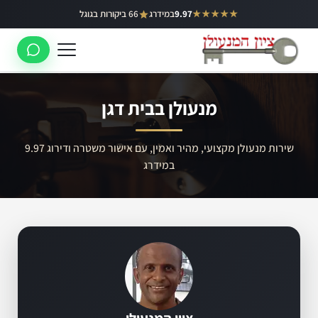
ילוג
★★★★★
9.97
במידרג
66 ביקורות בגוגל
באר יעקב
תוכן
ראשון לציון
רחובות
מנעולן בבית דגן
לוד
רמלה
שירות מנעולן מקצועי, מהיר ואמין, עם אישור משטרה ודירוג 9.97
במידרג
נס ציונה