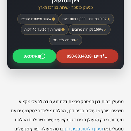
ציון המנעולן
מנעולן מוסמך · שירות במרכז הארץ
9.97 במידרג · 1,099 חוות דעת
אישור משטרת ישראל
100% לקוחות מרוצים
הגעה תוך 20 עד 40 דקות
פתיחה ללא נזק
חייגו ·
050-8834328
וואטסאפ
מנעולן בבית דגן המספק פריצת דלת זו עבודה לבעלי מקצוע.
תשאירו פורץ מנעולים בבית דגן , החלפת צילינדר למקצוענים עם
תעודות כי רק מנעולן בבית דגן מקצועי יעשה בשבילכם החלפת
מנעולים או
תיקון דלתות בבית דגן
ברמה מעולה. פורץ מנעולים