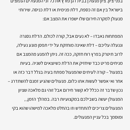
בפני ציון. ציון מנעולן בבית דגן פורץ את כל זני המנעולים הנפוצים
בישראל בין אם זה כספת, דלת פנימית או דלת כניסה. שירותי
מנעולן למקרה חירום שלו ישפרו את המצב אם:
המפתחות נאבדו – לא נעים אבל, קורה לכולם. הדלת נסגרה
וננעלה עליכם – דלת שאינה מוחזקת על ידי תפסן מונע נעילה,
לרוב תיטרק בפרץ רוח חזקה, ככה זה. ניתן להמנע מהמצב אם
מניחים פריט כבד שיחזיק את הדלת כשיוצאים לשניה. בעיות
במנעול – קורה לעיתים שהמנעול מפתח בעיה בגלל דבר כזה או
אחר ואי אפשר לעשות אתו כלום. מנעולים שהגיע זמנם להשתדרג –
נכון שדבר זה ככלל לא קשור חירום אבל זוהי גם מלאכה שציון
המנעולן יעשה בשבילכם במקצועיות רבה. במהלך הזמן, ,
המנעולים צריכים להתחדש וזו בהחלט מלאכה למישהו שהוא בקי
ומוסמך בכל עניין המנעולים.