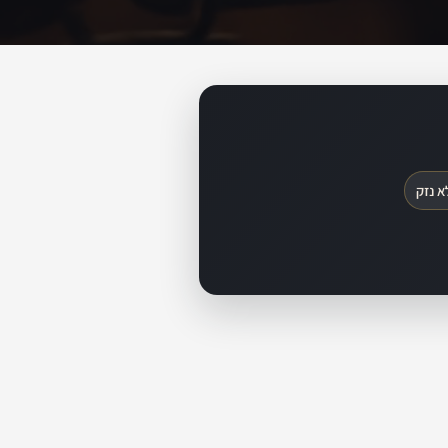
א נזק