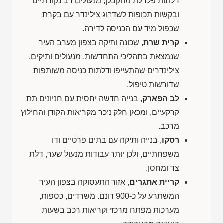
דלתות פלדלת מהקבלן, מנעולים רב נקודתיים
ובקשות תכופות לשדרוג צילינדר עם בקרת
שכפול מיד עם הכניסה לדירה.
קרית שרת
, שכונה ותיקה בצפון מערב העיר
שנמצאת בתהליכי התחדשות. מנעולים ותיקים,
צילינדרים שהתעייפו ודלתות כניסה משותפות
שדורשות טיפול.
לב הפארק
, בנייה חדשה יחסית עם חניונים תת
קרקעיים, ומכאן חלק ניכר מקריאות הקודן והחילוץ
מרכב.
רסקו
, בנייה ותיקה עם בתים פרטיים ודו
משפחתיים, ולכן יותר עבודות מנעול שער, דלת
צד ומחסן.
קריית אתגרים
, אזור התעסוקה בצפון העיר
המשתרע על כ-900 דונם. משרדים, כספות,
מערכות מפתח מרכזי וקריאות רכב בשעות