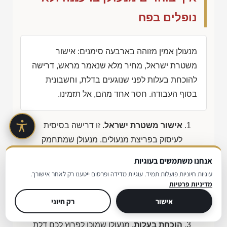
נופלים בפח
מנעולן אמין מזוהה בארבעה סימנים: אישור
משטרת ישראל, מחיר מלא שנאמר מראש, דרישה
להוכחת בעלות לפני שנוגעים בדלת, וחשבונית
בסוף העבודה. חסר אחד מהם, אל תזמינו.
אישור משטרת ישראל.
זו דרישה בסיסית
לעיסוק בפריצת מנעולים. מנעולן שמתחמק
מהשאלה הזו עונה בעצם בשלילה.
אנחנו משתמשים בעוגיות
מחיר מלא מראש.
המחיר צריך לכלול ביקור,
עוגיות חיוניות פועלות תמיד. עוגיות מדידה ופרסום ייטענו רק לאחר אישורך.
עבודה וחלקים. הצעה נמוכה בצורה חריגה
מדיניות פרטיות
בטלפון כמעט תמיד מסתיימת בחשבון אחר
אישור
רק חיוני
לגמרי.
הוכחת בעלות.
מנעולן שמוכן לפרוץ לכם דלת