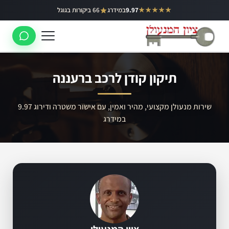
ילוג
★★★★★
9.97
במידרג
66 ביקורות בגוגל
באר יעקב
תוכן
ראשון לציון
רחובות
תיקון קודן לרכב ברעננה
לוד
רמלה
שירות מנעולן מקצועי, מהיר ואמין, עם אישור משטרה ודירוג 9.97
במידרג
נס ציונה