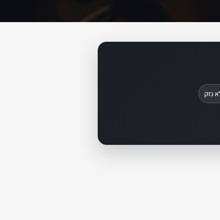
א נזק