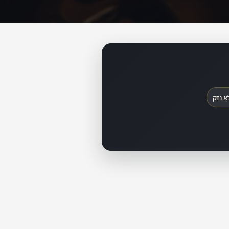
א נזק