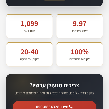
1,099
9.97
דירוג במידרג
חוות דעת
20-40
100%
לקוחות ממליצים
דקות עד הגעה
צריכים מנעולן עכשיו?
ציון בדרך אליכם, פתיחה ללא נזק ומחיר שסוכם מראש.
חייגו ·
050-8834328