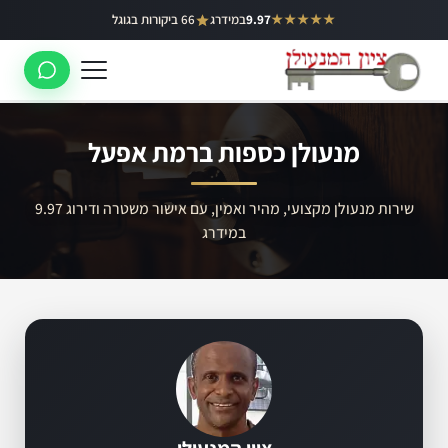
ילוג
★★★★★
9.97
במידרג
66 ביקורות בגוגל
באר יעקב
תוכן
ראשון לציון
רחובות
מנעולן כספות ברמת אפעל
לוד
רמלה
שירות מנעולן מקצועי, מהיר ואמין, עם אישור משטרה ודירוג 9.97
במידרג
נס ציונה