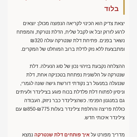
בלוד
יצאת צדיק הוא הכינוי לקריאה הנפוצה מכולן: יוצאים
לרגע לזרוק זבל או לקבל שליח, הדלת נטרקת, והמפתח
נשאר בפנים. פתיחת דלת שנטרקה עולה
₪320
ומתבצעת ללא נזק לדלת ברוב המוחלט של המקרים.
ההצלחה נקבעת בזיהוי נכון של סוג הנעילה. דלת
שנטרקה על הלשונית נפתחת בטכניקה אחת, דלת
שננעלה במנעול רב נקודתי דורשת גישה שונה לגמרי,
וניסיון לפתוח דלת פלדלת בכוח פוגע בצילינדר ולעיתים
גם במנגנון הפנימי. כשהצילינדר כבר ניזוק, העבודה
כוללת פריצה והחלפת צילינדר בעלות
₪850-₪775
עם
צילינדר איכותי חדש.
מדריך מפורט על
איך פותחים דלת שנטרקה
נמצא