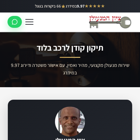
ילוג
★★★★★
9.97
במידרג
66 ביקורות בגוגל
באר יעקב
תוכן
ראשון לציון
רחובות
תיקון קודן לרכב בלוד
לוד
רמלה
שירות מנעולן מקצועי, מהיר ואמין, עם אישור משטרה ודירוג 9.97
במידרג
נס ציונה