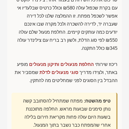
עם בקרת שכפול עולה
₪580
וכולל כרטיס שבלעדיו אי
אפשר לשכפל מפתח. זו ההמלצה שלנו לכל דירה
שעברה יד, לדירה להשכרה ולכל מקרה שבו אינכם
יודעים כמה עותקים קיימים. החלפת מנעול שלם עולה
₪550
לפי סוג הדלת, ולשון רב בריח עם צילינדר עולה
₪345
כולל התקנה.
ריכוז שירותי
החלפת מנעולים ותיקון מנעולים
מופיע
באתר, ולצידו מדריך
סוגי מנעולים לדלת
שמסביר את
ההבדל בין הסוגים לפני שמחליטים מה להתקין.
טיפ מהשטח:
מפתח שמתחיל להסתובב קשה
נותן סימנים שבועות מראש. החלפה מתוכננת
בשעות היום עולה פחות מקריאת חירום בלילה
אחרי שהמפתח כבר נשבר בתוך המנעול.