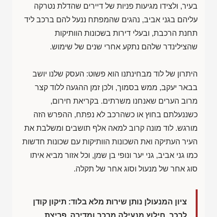
בעיר, ולצידו מגיעות פניות של דיירים שהדלת נטרקה
עליהם בגני אביב, נהגים שהמפתח ננעל להם ברכב ליד
תחנת הרכבת, ובעלי דירות בשכונות הוותיקות
שהצילינדר שלהם נתקע אחרי שנים של שימוש.
היתרון של לוד מבחינתנו הוא פשוט: העסק שלנו יושב
בבאר יעקב, ממש בסמוך, ולכן זמן ההגעה ללוד קצר
מרוב הערים שאנחנו משרתים. בקריאת חירום,
כשננעלתם בחוץ או כשהרכב לא נפתח, ההפרש הזה
מורגש. לוד מונה קרוב למאה אלף תושבים ומשלבת את
העיר העתיקה ואת השכונות הוותיקות עם שכונות חדשות
כמו גני אביב, גני יער ונופי בן שמן, וכל אזור מביא איתו
סוג אחר של מנעול וסוג אחר של תקלה.
ציון המנעולן נותן שירות מלא בלוד: תיקון קודן
לרכב, חילוץ מנעילה מרכב ומדירה, פריצת