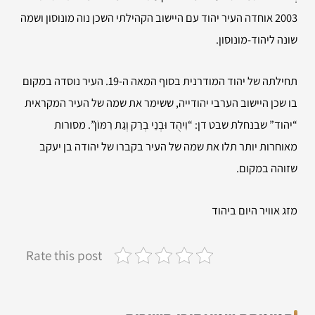
2003 אוחדה העיר יהוד עם היישוב הקהילתי השכן נוה מונוסון ושמה
שונה ליהוד-מונוסון.
תחילתה של יהוד המודרנית בסוף המאה ה-19. העיר נוסדה במקום
בו שכן היישוב הערבי יהודייה, ששימר את שמה של העיר המקראית
“יהוד” שבנחלת שבט דן:
“וִיהֻד וּבְנֵי בְרַק וְגַת רִמּוֹן”
. מסורות
מאוחרות יותר תלו את שמה של העיר בקברו של יהודה בן יעקב
שזוהה במקום.
מזג אוויר היום ביהוד
Rate this post