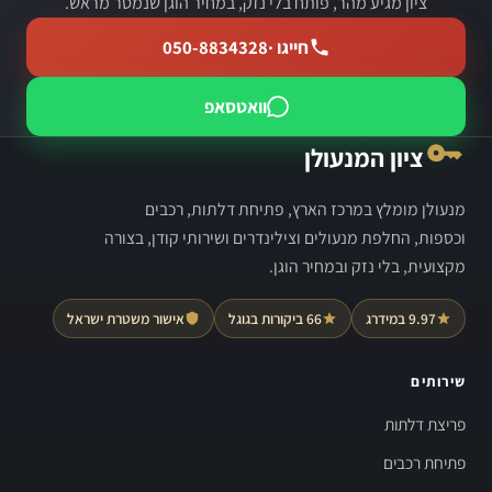
ציון מגיע מהר, פותח בלי נזק, במחיר הוגן שנמסר מראש.
חייגו ·
050-8834328
וואטסאפ
ציון המנעולן
מנעולן מומלץ במרכז הארץ, פתיחת דלתות, רכבים
וכספות, החלפת מנעולים וצילינדרים ושירותי קודן, בצורה
מקצועית, בלי נזק ובמחיר הוגן.
9.97 במידרג
66 ביקורות בגוגל
אישור משטרת ישראל
שירותים
פריצת דלתות
פתיחת רכבים