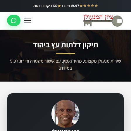
ילוג
★★★★★
9.97
במידרג
66 ביקורות בגוגל
באר יעקב
תוכן
ראשון לציון
רחובות
תיקון דלתות עץ ביהוד
לוד
רמלה
שירות מנעולן מקצועי, מהיר ואמין, עם אישור משטרה ודירוג 9.97
במידרג
נס ציונה