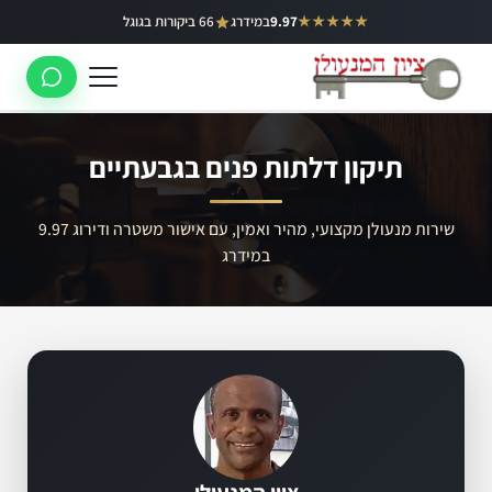
ילוג
★★★★★
9.97
במידרג
66 ביקורות בגוגל
באר יעקב
תוכן
ראשון לציון
רחובות
תיקון דלתות פנים בגבעתיים
לוד
רמלה
שירות מנעולן מקצועי, מהיר ואמין, עם אישור משטרה ודירוג 9.97
במידרג
נס ציונה