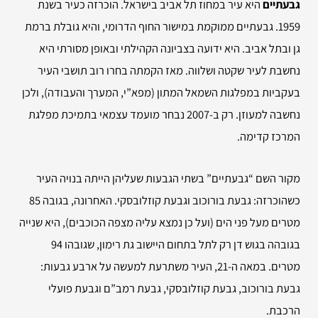
גבעתיים
היא עיר במחוז תל אביב בישראל. הוכרזה כעיר בשנת
1959. גבעתיים ממוקמת במישור החוף הדרומי, והיא גובלת ברמת
גן ובתל אביב. היא ידועה בצביונה הקהילתי ובאופן מסורתי היא
נחשבת לעיר שקטה ושלווה. מאז הקמתה בחרו רוב תושבי העיר
בעקביות במפלגות השמאל המתון (מפא”י, המערך והעבודה), ולכן
נחשבה למעוזן. רק ב-2007 נבחר מועמד עצמאי בתמיכת מפלגת
המרכז קדימה.
מקור השם “גבעתיים” בשתי הגבעות שעליהן הייתה בנויה העיר
כשהוכרזה: גבעת בורוכוב וגבעת קוזלובסקי. האחרונה, בגובה 85
מטרים מעל פני הים (ועל כן נמצא עליה מצפה הכוכבים), היא שנייה
בגובהה בגוש דן רק לתל בתחום היישוב גת רימון, שגובהו 94
מטרים. במאה ה-21, העיר משתרעת למעשה על ארבע גבעות:
גבעת בורוכוב, גבעת קוזלובסקי, גבעת רמב”ם וגבעת פועלי
הרכבת.