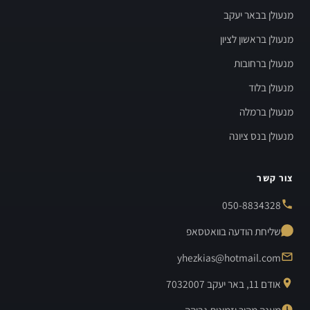
מנעולן בבאר יעקב
מנעולן בראשון לציון
מנעולן ברחובות
מנעולן בלוד
מנעולן ברמלה
מנעולן בנס ציונה
צור קשר
050-8834328
שליחת הודעה בוואטסאפ
yhezkias@hotmail.com
אודם 11, באר יעקב 7032007
מענה מהיר וזמינות גבוהה