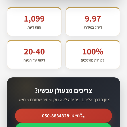
1,099
9.97
דירוג במידרג
חוות דעת
20-40
100%
לקוחות ממליצים
דקות עד הגעה
צריכים מנעולן עכשיו?
ציון בדרך אליכם, פתיחה ללא נזק ומחיר שסוכם מראש.
חייגו ·
050-8834328