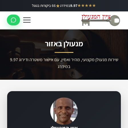
ילוג
★★★★★
9.97
במידרג
66 ביקורות בגוגל
באר יעקב
תוכן
ראשון לציון
רחובות
מנעולן באזור
לוד
רמלה
שירות מנעולן מקצועי, מהיר ואמין, עם אישור משטרה ודירוג 9.97
במידרג
נס ציונה