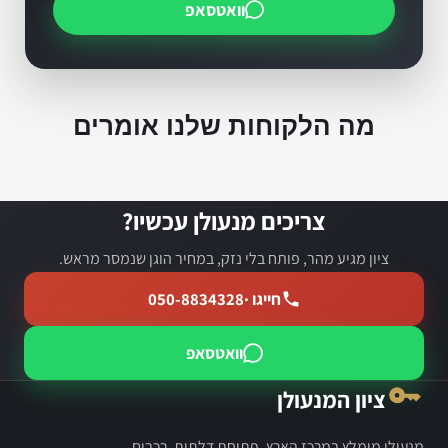
וואטסאפ
מה הלקוחות שלנו אומרים
צריכים מנעולן עכשיו?
ציון מגיע מהר, פותח בלי נזק, במחיר הוגן שנמסר מראש.
חייגו ·
050-8834328
וואטסאפ
ציון המנעולן
מנעולן מומלץ במרכז הארץ, פתיחת דלתות, רכבים