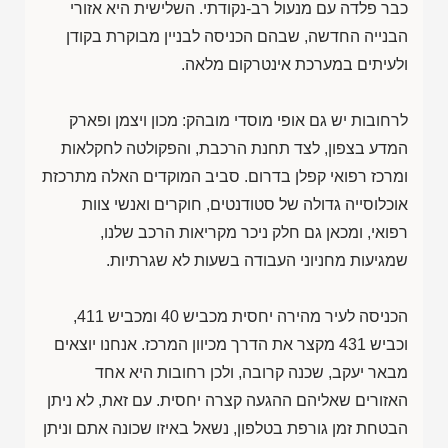
כבר פלדה עם מנעול רב-נקודתי. השלישית היא אזורי
הבנייה החדשה, שבהם הכניסה לבניין מבוקרת בקודן
ולעיתים במערכת אינטרקום מלאה.
לרחובות יש גם אופי מוסדי מובהק: מכון ויצמן ופארק
המדע בצפון, לצד תחנת הרכבת, והפקולטה לחקלאות
ומרכז רפואי קפלן בדרום. סביב המוקדים האלה מתרכזת
אוכלוסייה גדולה של סטודנטים, חוקרים ואנשי צוות
רפואי, ומכאן גם חלק ניכר מקריאות הרכב שלנו,
שמגיעות מחניוני העבודה בשעות לא שגרתיות.
הכניסה לעיר מהירה יחסית מכביש 40 ומכביש 411,
וכביש 431 מקצר את הדרך מכיוון המרכז. אנחנו יוצאים
מבאר יעקב, שכנה קרובה, ולכן רחובות היא אחד
האזורים שאליהם ההגעה קצרה יחסית. עם זאת, לא ניתן
הבטחת זמן גורפת בטלפון, נשאל באיזו שכונה אתם וניתן