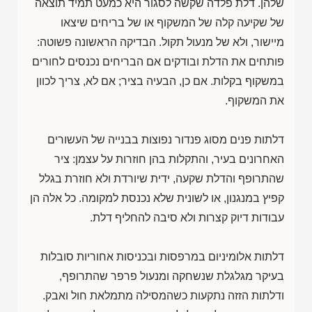
שלהן. דלת פלדה שקשה לסגור היא כמעט תמיד תוצאה
של שקיעה קלה של המשקוף או של בריחים שיצאו
מיישור, ולא של מנעול תקול. הבדיקה הראשונה פשוטה:
פותחים את הדלת ובודקים אם הבריחים נכנסים לחורים
במשקוף בקלות. אם כן, הבעיה בציר; אם לא, צריך לכוון
את המשקוף.
דלתות פנים מסוג פנדור נפוצות בבנייה של העשורים
האחרונים בעיר, והתקלות בהן חוזרות על עצמן: ציר
שהתרופף והדלת שקעה, ידית שיורדת ולא חוזרת בגלל
קפיץ במנגנון, או לשונית שלא נכנסת למקומה. כל אלה הן
עבודות דיוק קצרות ולא סיבה להחליף דלת.
דלתות אלומיניום במרפסות ובכניסות אחוריות סובלות
בעיקר מגלגלת שנשחקה ומנעול פרפר שהתרופף,
ודלתות הזזה נתקעות כשהמסילה מתמלאת חול ואבק.