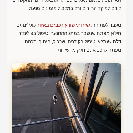
תא הנוסעים. אם ננעל ברכב ילד או בעל חיים, מתקשרים
קודם למוקד החירום ורק במקביל מזמינים מנעולן.
מעבר לפתיחה,
שירותי פורץ רכבים באזור
כוללים גם
חילוץ מפתח שנשבר במתג ההתנעה, טיפול בצילינדר
דלת שנתקע וטיפול בקודנים. שכפול, חיתוך ותכנות
מפתח לרכב אינם חלק מהשירות.