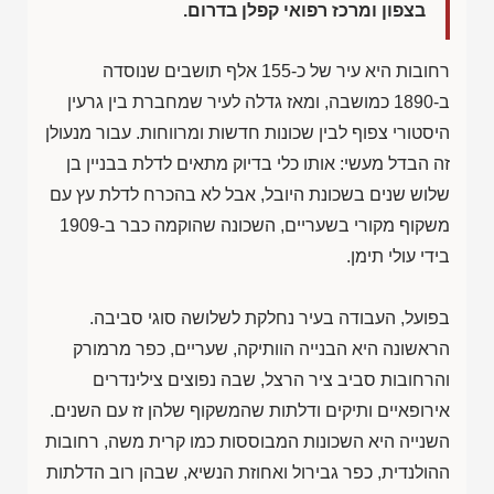
בצפון ומרכז רפואי קפלן בדרום.
רחובות היא עיר של כ-155 אלף תושבים שנוסדה
ב-1890 כמושבה, ומאז גדלה לעיר שמחברת בין גרעין
היסטורי צפוף לבין שכונות חדשות ומרווחות. עבור מנעולן
זה הבדל מעשי: אותו כלי בדיוק מתאים לדלת בבניין בן
שלוש שנים בשכונת היובל, אבל לא בהכרח לדלת עץ עם
משקוף מקורי בשעריים, השכונה שהוקמה כבר ב-1909
בידי עולי תימן.
בפועל, העבודה בעיר נחלקת לשלושה סוגי סביבה.
הראשונה היא הבנייה הוותיקה, שעריים, כפר מרמורק
והרחובות סביב ציר הרצל, שבה נפוצים צילינדרים
אירופאיים ותיקים ודלתות שהמשקוף שלהן זז עם השנים.
השנייה היא השכונות המבוססות כמו קרית משה, רחובות
ההולנדית, כפר גבירול ואחוזת הנשיא, שבהן רוב הדלתות