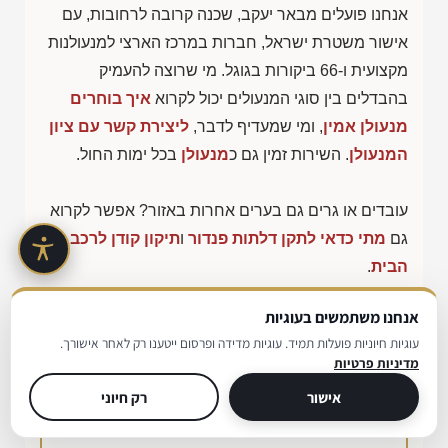
אנחנו פועלים מבאר יעקב, שכנה קרובה לרחובות, עם
אישור משטרת ישראל, חברות במרכז הארצי למנעולנות
מקצועית ו-66 ביקורות בגוגל. מי שרוצה להעמיק
בהבדלים בין סוגי המנעולים יכול לקרוא
איך בוחרים
מנעולן אמין
, ומי שמעדיף לדבר,
ליצירת קשר עם ציון
המנעולן
. השירות זמין גם כ
מנעולן
בכל ימות החול.
עובדים או גרים גם בערים אחרות באזור? אפשר לקרוא
גם
מתי כדאי לתקן דלתות פנדור
ו
תיקון קודן לרכב עד
הבית
.
אנחנו משתמשים בעוגיות
עוגיות חיוניות פועלות תמיד. עוגיות מדידה ופרסום ייטענו רק לאחר אישורך.
בדיקה מהירה: איזה שירות מנעולן
מדיניות פרטיות
ברחובות מתאים לכם?
אישור
רק חיוני
בחרו את המצב הקרוב ביותר אליכם וקבלו המלצה