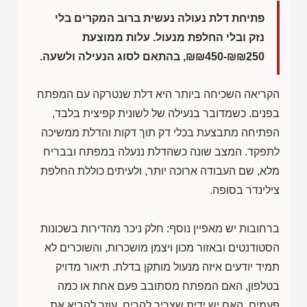
פתיחת דלת נעולה נעשית ברוב המקרים בלי
נזק ובלי החלפת מנעול. עלות ממוצעת
₪₪450-₪₪250
, בהתאם לסוג הנעילה ולשעה.
הקריאה השכיחה ביותר היא דלת שנטרקה עם המפתח
בפנים. כשמדובר בנעילה של לשונית קפיצית בלבד,
הפתיחה מתבצעת בכלי דק תוך דקות והדלת ממשיכה
לתפקד. המצב שונה כשהדלת ננעלה במפתח ובבריח
מלא, שם העבודה ארוכה יותר, ולעיתים כוללת החלפת
צילינדר בסופה.
ברחובות יש מאפיין נוסף: חלק ניכר מהדירות בשכונות
הסטודנטים ובאזור מכון ויצמן מושכרות, והשוכרים לא
תמיד יודעים איזה מנעול מותקן בדלת. תיאור מדויק
בטלפון, האם המפתח מסתובב פעם אחת או כמה
פעמים, האם יש ידית שצריך להרים, עוזר להביא את