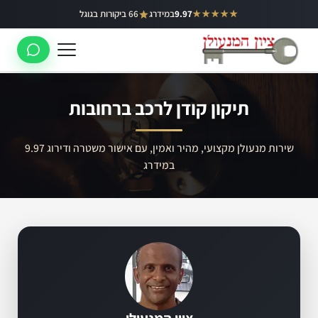
ילוג
★★★★★
9.97
במידרג
66 ביקורות בגוגל
באר יעקב
תוכן
ראשון לציון
רחובות
תיקון קודן לרכב ברחובות
לוד
רמלה
שירות מנעולן מקצועי, מהיר ואמין, עם אישור משטרה ודירוג 9.97
במידרג
נס ציונה