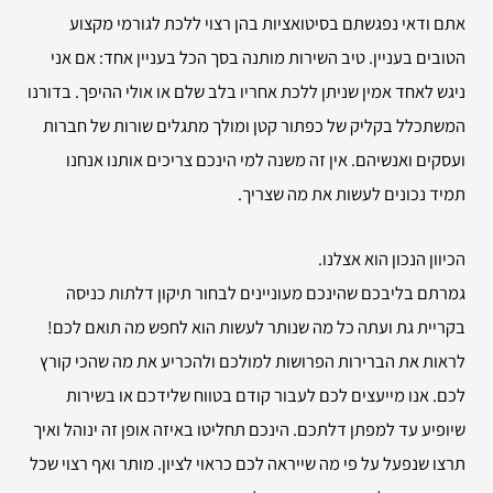
אתם ודאי נפגשתם בסיטואציות בהן רצוי ללכת לגורמי מקצוע
הטובים בעניין. טיב השירות מותנה בסך הכל בעניין אחד: אם אני
ניגש לאחד אמין שניתן ללכת אחריו בלב שלם או אולי ההיפך. בדורנו
המשתכלל בקליק של כפתור קטן ומולך מתגלים שורות של חברות
ועסקים ואנשיהם. אין זה משנה למי הינכם צריכים אותנו אנחנו
תמיד נכונים לעשות את מה שצריך.
הכיוון הנכון הוא אצלנו.
גמרתם בליבכם שהינכם מעוניינים לבחור תיקון דלתות כניסה
בקריית גת ועתה כל מה שנותר לעשות הוא לחפש מה תואם לכם!
לראות את הברירות הפרושות למולכם ולהכריע את מה שהכי קורץ
לכם. אנו מייעצים לכם לעבור קודם בטווח שלידכם או בשירות
שיופיע עד למפתן דלתכם. הינכם תחליטו באיזה אופן זה ינוהל ואיך
תרצו שנפעל על פי מה שייראה לכם כראוי לציון. מותר ואף רצוי שכל