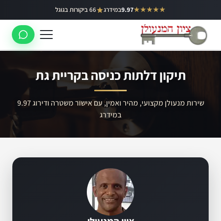
ילוג
★★★★★
9.97
במידרג
66 ביקורות בגוגל
באר יעקב
תוכן
ראשון לציון
רחובות
תיקון דלתות כניסה בקריית גת
לוד
רמלה
שירות מנעולן מקצועי, מהיר ואמין, עם אישור משטרה ודירוג 9.97
במידרג
נס ציונה