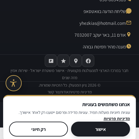
שליחת הודעה בוואטסאפ
yhezkias@hotmail.com
אודם 11, באר יעקב 7032007
מענה מהיר וזמינות גבוהה
חבר במרכז הארצי למנעולנות מקצועית · אישור משטרת ישראל · שירות אמין
מזה שנים
©
2026
ציון המנעולן. כל הזכויות שמורות.
מדיניות פרטיות
אודות
צור קשר
בנייה וקידום אתרים:
Avinu SEO
אנחנו משתמשים בעוגיות
|
|
מדיניות פרטיות
תנאי שימוש
הצהרת נגישות
עוגיות חיוניות פועלות תמיד. עוגיות מדידה ופרסום ייטענו רק לאחר אישורך.
מדיניות פרטיות
© ציון המנעולן
אישור
רק חיוני