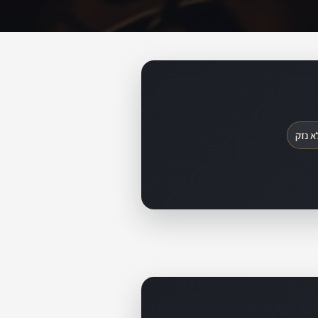
א נזק