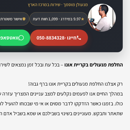
מנעולן מוסמך · שירות במרכז הארץ
9.97 במידרג · 1,099 חוות דעת
אישור משטרת 
חייגו ·
050-8834328
וואטסאפ
החלפת מנעולים בקריית אונו
– בכל עת ובכל זמן נמצאים לשירו
רק אצלנו החלפת מנעולים בקריית אונו ברף גבוה!
במהלך החיים אנו לפעמים נקלעים למצב עניינים המצריך עזרה של 
כולו. בזמנו כאשר הזדקקו לדבר מסוים או אי מי שבכוחו להועי
שתאתר ותבקש. מעוניינים בשינוי בשבילכם או שמא בשביל אדם ה