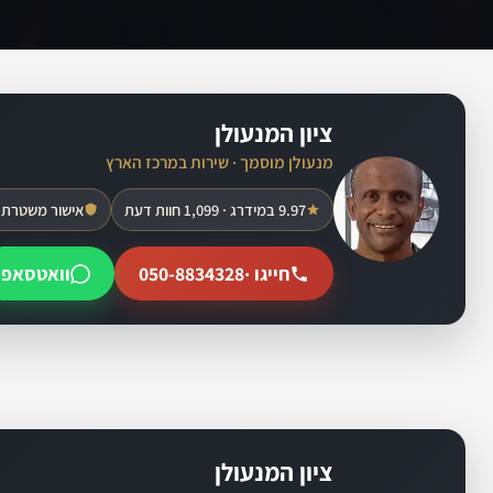
ציון המנעולן
מנעולן מוסמך · שירות במרכז הארץ
9.97 במידרג · 1,099 חוות דעת
אישור משטרת 
חייגו ·
050-8834328
וואטסאפ
ציון המנעולן