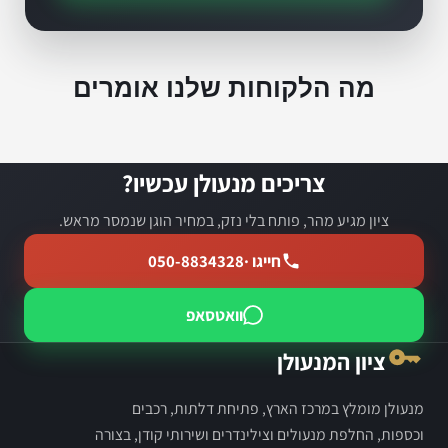
מה הלקוחות שלנו אומרים
צריכים מנעולן עכשיו?
ציון מגיע מהר, פותח בלי נזק, במחיר הוגן שנמסר מראש.
חייגו ·
050-8834328
וואטסאפ
ציון המנעולן
מנעולן מומלץ במרכז הארץ, פתיחת דלתות, רכבים
וכספות, החלפת מנעולים וצילינדרים ושירותי קודן, בצורה