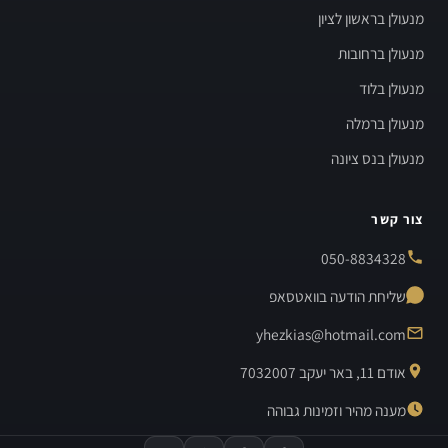
מנעולן בראשון לציון
מנעולן ברחובות
מנעולן בלוד
מנעולן ברמלה
מנעולן בנס ציונה
צור קשר
050-8834328
שליחת הודעה בוואטסאפ
yhezkias@hotmail.com
אודם 11, באר יעקב 7032007
מענה מהיר וזמינות גבוהה