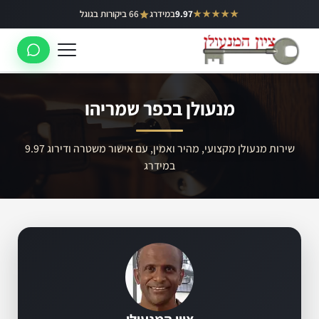
ילוג
★★★★★
9.97
במידרג
66 ביקורות בגוגל
באר יעקב
תוכן
ראשון לציון
רחובות
מנעולן בכפר שמריהו
לוד
רמלה
שירות מנעולן מקצועי, מהיר ואמין, עם אישור משטרה ודירוג 9.97
במידרג
נס ציונה