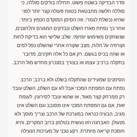
סדר הבדיקה בשטח פשוט. תחילה בודקים סוללה, כי
סוללה חלשה מתבטאת בטווח פעולה קצר יותר לפני
שהיא נכשלת לגמרי, וזה הסימן המוקדם הנפוץ ביותר.
אחר כך נפתח מארז השלט ונבדקים המגעים והלחצנים,
שנשחקים משימוש יומיומי. שלב שלישי הוא בדיקת לחות
וקורוזיה על הלוח, מצב שקורה אחרי שהשלט נפל למים
או שהה בכיס בגשם. רק אם כל אלה תקינים, מדובר
בתקלה ברכיב עצמו או בצורך בסנכרון מחדש מול הרכב.
הסימנים שמעידים שהתקלה בשלט ולא ברכב: הרכב
נפתח עם המפתח המכני אבל לא עם השלט, השלט עובד
רק ממרחק קצר מאוד, או שהוא עובד לסירוגין. לעומת
זאת, אם גם המפתח המכני אינו מסובב וגם השלט אינו
מגיב, הבעיה כנראה במערכת של הרכב וצריך מוסך ולא
מנעולן. האבחנה הזו נעשית בטלפון ברוב המקרים, והיא
חוסכת קריאה מיותרת. רקע טכני על מערכות הנעילה