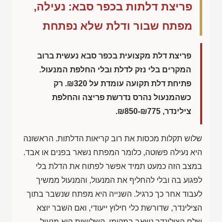
פריצת דלתות בכפר סבא: נעילה,
מפתח שבור ודלת שלא נפתחת
פריצת דלת מקצועית בכפר סבא נעשית ברוב
המקרים בלי נזק לדלת ובלי החלפת המנעול.
פתיחת דלת תקועה עומדת על
₪320
. רק
כשהמנעול נהרס נדרשת פריצה והחלפת
צילינדר,
₪850-₪775
.
שלוש תקלות מכסות את רוב קריאות הדלתות. הראשונה
היא נעילה פשוטה, כלומר המפתח נשאר בפנים או אבד.
במצב הזה כמעט תמיד אפשר לפתוח את הדלת בלי
לפגוע בה ובלי להחליף את המנעול, והמנעול ממשיך
לעבוד אחר כך כרגיל. השנייה היא מפתח שנשבר בתוך
הצילינדר, שדורשת כלי חילוץ ייעודי, ואם השבר יוצא
שלם הצילינדר נשאר במקומו. השלישית היא מנעול