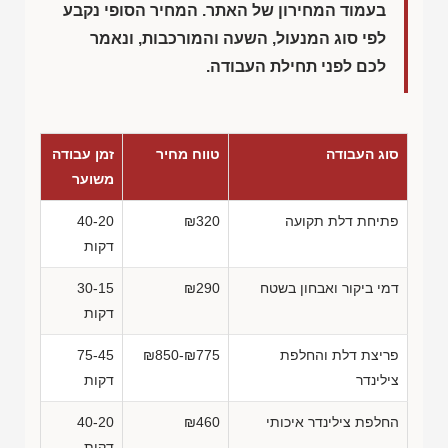
בעמוד המחירון של האתר. המחיר הסופי נקבע
לפי סוג המנעול, השעה והמורכבות, ונאמר
לכם לפני תחילת העבודה.
סוג העבודה
טווח מחיר
זמן עבודה
משוער
פתיחת דלת תקועה
₪320
40-20
דקות
דמי ביקור ואבחון בשטח
₪290
30-15
דקות
פריצת דלת והחלפת
₪850-₪775
75-45
צילינדר
דקות
החלפת צילינדר איכותי
₪460
40-20
דקות