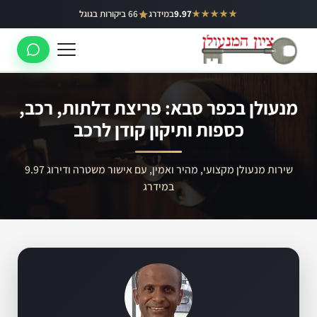
ילוג
★★★★★
9.97
במידרג
66 ביקורות בגוגל
באר יעקב
תוכן
ראשון לציון
רחובות
מנעולן בכפר סבא: פריצת דלתות, רכב,
לוד
כספות ותיקון קודן לרכב
רמלה
שירות מנעולן מקצועי, מהיר ואמין, עם אישור משטרה ודירוג 9.97
נס ציונה
במידרג