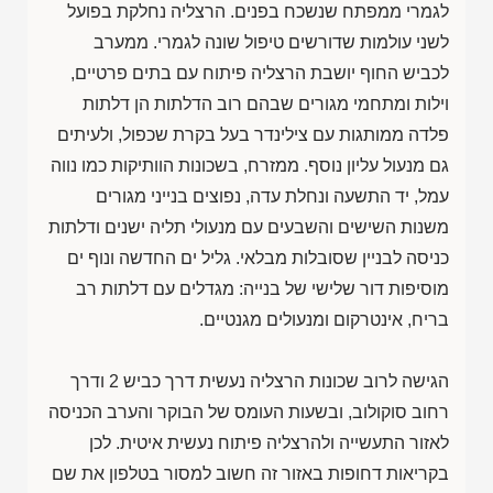
לגמרי ממפתח שנשכח בפנים. הרצליה נחלקת בפועל
לשני עולמות שדורשים טיפול שונה לגמרי. ממערב
לכביש החוף יושבת הרצליה פיתוח עם בתים פרטיים,
וילות ומתחמי מגורים שבהם רוב הדלתות הן דלתות
פלדה ממותגות עם צילינדר בעל בקרת שכפול, ולעיתים
גם מנעול עליון נוסף. ממזרח, בשכונות הוותיקות כמו נווה
עמל, יד התשעה ונחלת עדה, נפוצים בנייני מגורים
משנות השישים והשבעים עם מנעולי תליה ישנים ודלתות
כניסה לבניין שסובלות מבלאי. גליל ים החדשה ונוף ים
מוסיפות דור שלישי של בנייה: מגדלים עם דלתות רב
בריח, אינטרקום ומנעולים מגנטיים.
הגישה לרוב שכונות הרצליה נעשית דרך כביש 2 ודרך
רחוב סוקולוב, ובשעות העומס של הבוקר והערב הכניסה
לאזור התעשייה ולהרצליה פיתוח נעשית איטית. לכן
בקריאות דחופות באזור זה חשוב למסור בטלפון את שם