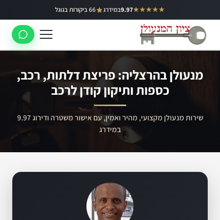
ילוג
★★★★★
9.97
במידרג
66 ביקורות בגוגל
באר יעקב
תוכן
ראשון לציון
רחובות
מנעולן בהרצליה: פריצת דלתות, רכב,
לוד
כספות ותיקון קודן לרכב
רמלה
שירות מנעולן מקצועי, מהיר ואמין, עם אישור משטרה ודירוג 9.97
נס ציונה
במידרג