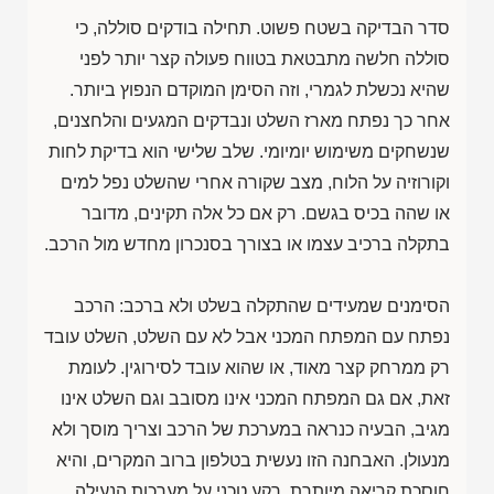
סדר הבדיקה בשטח פשוט. תחילה בודקים סוללה, כי
סוללה חלשה מתבטאת בטווח פעולה קצר יותר לפני
שהיא נכשלת לגמרי, וזה הסימן המוקדם הנפוץ ביותר.
אחר כך נפתח מארז השלט ונבדקים המגעים והלחצנים,
שנשחקים משימוש יומיומי. שלב שלישי הוא בדיקת לחות
וקורוזיה על הלוח, מצב שקורה אחרי שהשלט נפל למים
או שהה בכיס בגשם. רק אם כל אלה תקינים, מדובר
בתקלה ברכיב עצמו או בצורך בסנכרון מחדש מול הרכב.
הסימנים שמעידים שהתקלה בשלט ולא ברכב: הרכב
נפתח עם המפתח המכני אבל לא עם השלט, השלט עובד
רק ממרחק קצר מאוד, או שהוא עובד לסירוגין. לעומת
זאת, אם גם המפתח המכני אינו מסובב וגם השלט אינו
מגיב, הבעיה כנראה במערכת של הרכב וצריך מוסך ולא
מנעולן. האבחנה הזו נעשית בטלפון ברוב המקרים, והיא
חוסכת קריאה מיותרת. רקע טכני על מערכות הנעילה