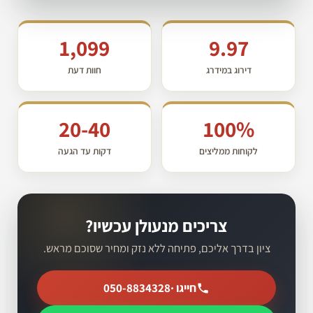
1,099
9.97
דירוג במידרג
חוות דעת
20-40
100%
לקוחות ממליצים
דקות עד הגעה
צריכים מנעולן עכשיו?
ציון בדרך אליכם, פתיחה ללא נזק ומחיר שסוכם מראש.
חייגו ·
050-8834328