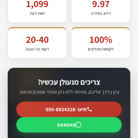
1,099
9.97
דירוג במידרג
חוות דעת
20-40
100%
לקוחות ממליצים
דקות עד הגעה
צריכים מנעולן עכשיו?
ציון בדרך אליכם, פתיחה ללא נזק ומחיר שסוכם מראש.
חייגו ·
050-8834328
וואטסאפ