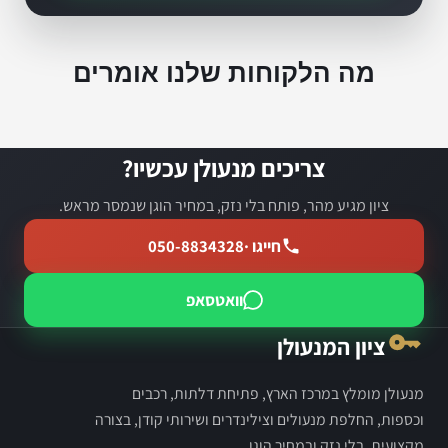
מה הלקוחות שלנו אומרים
צריכים מנעולן עכשיו?
ציון מגיע מהר, פותח בלי נזק, במחיר הוגן שנמסר מראש.
חייגו ·
050-8834328
וואטסאפ
ציון המנעולן
מנעולן מומלץ במרכז הארץ, פתיחת דלתות, רכבים
וכספות, החלפת מנעולים וצילינדרים ושירותי קודן, בצורה
מקצועית, בלי נזק ובמחיר הוגן.