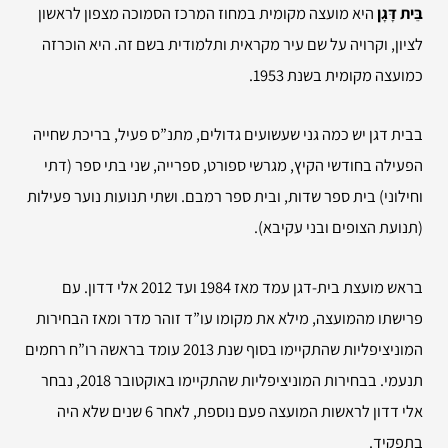
בֵּית דָּגָן
היא מועצה מקומית במחוז המרכז הסמוכה מצפון לראשון
לציון, וקרויה על שם עיר מקראית ותלמודית בשם זה. היא הוכרזה
כמועצה מקומית בשנת 1953.
בבית דגן יש כמה גני שעשועים גדולים, מתנ”ס פעיל, בריכת שחייה
הפעילה בחודשי הקיץ, מגרשי ספורט, ספרייה, שני בתי ספר (דתי
וחילוני) בית ספר שדות, ובית ספר רמבם. ושתי תנועות נוער פעילות
(תנועת הצופים ובני עקיבא).
בראש מועצת בית-דגן עמד מאז 1984 ועד 2012 אלי דדון. עם
פרישתו מהמועצה, מילא את מקומו עו”ד זוהר מדר ומאז הבחירות
המוניציפליות שהתקיימו בסוף שנת 2013 עומד בראשה רו”ח רחמים
תנעמי. בבחירות המוניציפליות שהתקיימו באוקטובר 2018, נבחר
אלי דדון לראשות המועצה פעם נוספת, לאחר 6 שנים שלא היה
בתפקיד.