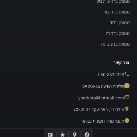
מנעולן בראשון לציון
מנעולן ברחובות
מנעולן בלוד
מנעולן ברמלה
מנעולן בנס ציונה
צור קשר
050-8834328
שליחת הודעה בוואטסאפ
yhezkias@hotmail.com
אודם 11, באר יעקב 7032007
מענה מהיר וזמינות גבוהה