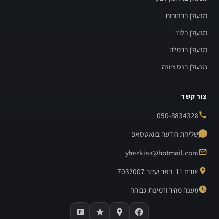
מנעולן ברחובות
מנעולן בלוד
מנעולן ברמלה
מנעולן בנס ציונה
צור קשר
050-8834328
שליחת הודעה בוואטסאפ
yhezkias@hotmail.com
אודם 11, באר יעקב 7032007
מענה מהיר וזמינות גבוהה