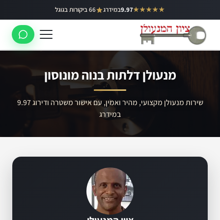
ילוג
★★★★★
9.97
במידרג
66 ביקורות בגוגל
באר יעקב
תוכן
ראשון לציון
רחובות
מנעולן דלתות בנוה מונוסון
לוד
רמלה
שירות מנעולן מקצועי, מהיר ואמין, עם אישור משטרה ודירוג 9.97
במידרג
נס ציונה