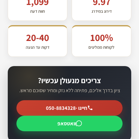
1,099
9.97
דירוג במידרג
חוות דעת
20-40
100%
לקוחות ממליצים
דקות עד הגעה
צריכים מנעולן עכשיו?
ציון בדרך אליכם, פתיחה ללא נזק ומחיר שסוכם מראש.
חייגו ·
050-8834328
וואטסאפ