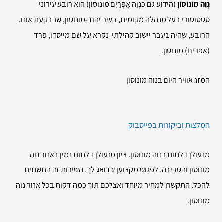
נְוֵה מוֹנוֹסוֹן
(הידוע גם כנְוֵה אֶפְרָיִם מונוסון) הוא רובע עירוני
סטטוטורי בעל מנהלה מקומית, בעיר יהוד-מונוסון, שבבקעת אונו.
הרובע, שהיה בעבר יישוב קהילתי, נקרא על שם מייסדו, פרד
(אפרים) מונוסון.
המזג אוויר היום בנוה מונוסון
המלצות וביקורות בפייסבוק
מנעולן דלתות בנוה מונוסון. ציון מנעולן דלתות זמין באזור נוה
מונוסון והסביבה. לפגוש מקצוען שדואג לך. השירות זה התשתית
להכל. התקשרו למחיר מיוחד ואצלכם תוך כמה דקות בכל אזור נוה
מונוסון.