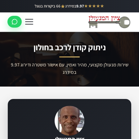
ילוג
★★★★★
9.97
במידרג
66 ביקורות בגוגל
באר יעקב
תוכן
ראשון לציון
רחובות
ניתוק קודן לרכב בחולון
לוד
רמלה
שירות מנעולן מקצועי, מהיר ואמין, עם אישור משטרה ודירוג 9.97
במידרג
נס ציונה