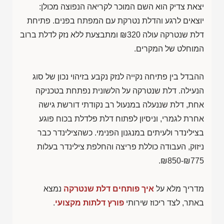
יצאת צדיק הוא השם המוכר לקריאה הנפוצה מכולן:
יוצאים לרגע והדלת נטרקת עם המפתח בפנים. פתיחת
דלת שנטרקה עולה
₪320
ומתבצעת ללא נזק לדלת ברוב
המוחלט של המקרים.
ההבדל בין פתיחה נקייה לנזק נקבע בזיהוי נכון של סוג
הנעילה. דלת שנטרקה על הלשונית נפתחת בטכניקה
אחת, דלת שננעלה במנעול רב נקודתי דורשת גישה
אחרת לגמרי, וניסיון לפתוח דלת פלדלת בכוח פוגע
בצילינדר ולעיתים במנגנון הפנימי. כשהצילינדר כבר
ניזוק, העבודה כוללת פריצה והחלפת צילינדר בעלות
.
₪850-₪775
מדריך מלא על
איך פותחים דלת שנטרקה
נמצא
באתר, לצד ריכוז שירותי
פורץ דלתות מקצועי
.