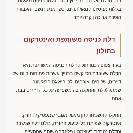
דרך הדלת ואל תנסו לפרוץ בכוח: דלתות פנים נפגעות
בקלות מניסיונות מאולתרים, וכשהמנגנון נשבר העבודה
הופכת ארוכה ויקרה יותר.
דלת כניסה משותפת ואינטרקום
בחולון
בעיר צפופה כמו חולון, דלת הכניסה המשותפת היא
הדלת שעובדת הכי קשה בבניין: עשרות פתיחות ביום של
דיירים, שליחים ואורחים. לכן היא גם הראשונה
שמתקלקלת, והתקלה בה משפיעה על כל הדיירים בבת
אחת.
התקלות השכיחות הן מנעול מגנטי שמפסיק להחזיק,
אינטרקום שפותח בלי לנעול בחזרה, בולם דלת שנשבר
והדלת נטרקת בעוצמה, וצילינדר משותף שהתעייף.