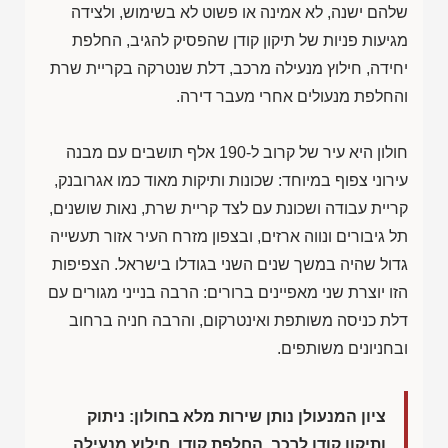
שלהם ישנה, לא אמינה או פשוט לא בשימוש, ולצידה
מגיעות פניות של תיקון קודן שהפסיק להגיב, החלפת
יחידה, חילוץ מנעילה מרכב, דלת שנטרקה בקריית שרת
והחלפת מנעולים אחרי מעבר דירה.
חולון היא עיר של קרוב ל-190 אלף תושבים עם מבנה
עירוני צפוף במיוחד: שכונות ותיקות מאוד כמו אגרובנק,
קריית עבודה ושכונת עם לצד קריית שרת, נאות שושנים,
תל גיבורים ונווה ארזים, ובצפון מזרח העיר אזור תעשייה
גדול שהיה במשך שנים השני בגודלו בישראל. הצפיפות
הזו יוצרת שני מאפיינים ברורים: הרבה בנייני מגורים עם
דלת כניסה משותפת ואינטרקום, והרבה חניה ברחוב
ובחניונים משותפים.
ציון המנעולן נותן שירות מלא בחולון: ניתוק
ותיקון קודן לרכב, החלפת קודן, חילוץ מנעילה,