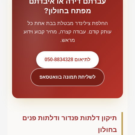
עברתם דירה או איבדתם
מפתח בחולון?
החלפת צילינדר מבטלת בבת אחת כל
עותק קודם. עבודה קצרה, מחיר קבוע וידוע
מראש.
לתיאום 050-8834328
לשליחת תמונה בוואטסאפ
תיקון דלתות פנדור ודלתות פנים
בחולון