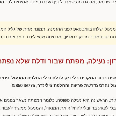
שנדמה, וזה גם מה שמבדיל בין הערכת מחיר אמיתית לבין מס
עול ושלחו בוואטסאפ לפני ההזמנה. תמונה אחת של גליל המנע
 טווח מחיר מדויק בטלפון, ומבטיחה שהצילינדר המתאים כבר 
ון: נעילה, מפתח שבור ודלת שלא נפת
שית ברוב המקרים בלי נזק לדלת ובלי החלפת המנעול. פתי
ול נהרס נדרשת פריצה והחלפת צילינדר,
₪850-₪775
.
ות. הראשונה היא נעילה פשוטה, כלומר המפתח נשאר בפנים או
 לפגוע בה ובלי להחליף את המנעול, והמנעול ממשיך לעבוד א
דורשת כלי חילוץ ייעודי, ואם השבר יוצא שלם הצילינדר נשאר 