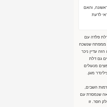
ראשונה, והאם
אי לדעת
דלת פלדה עם
רי ממפתח שנשכח
זה עדיין ניכר
ים גם דלת
וצים מנעולים
ינדר מוגן.
ל ורמות השבים,
יאה שנמסרת עם
ק חסר. זו