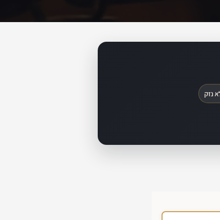
א נזק