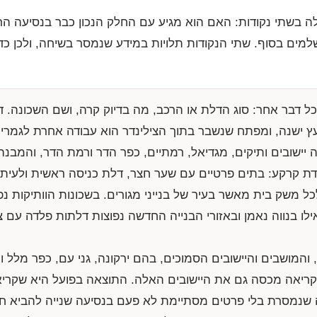
לה בשתי נקודות: האם הוא מגיע עם החלק הנכון כבר בנסיעה ה
ים בסוף. שתי הנקודות תלויות במידע שנמסר בשיחה, ולכן כד
ל דבר אחר: סוג הדלת או הרכב, מה בדיוק קרה, ושם השכונה. 
 עץ ישנה, ומפתח שנשבר בתוך הצילינדר הוא עבודה אחרת לגמ
יישובים ותיקים, מגדיאל, רמתיים, כפר הדר ורמת הדר, והמבנה ה
דת קרקע: בתים פרטיים עם שער חצר, דלת כניסה ראשית ולעית
כל משק בית מאשר בעיר של בנייני מגורים. בשכונות הוותיקות נפ
לו בנווה נאמן ובאזורי הבנייה החדשה נפוצות דלתות פלדה עם ציל
את הוד השרון, והמושבים והיישובים הסמוכים, בהם ירקונה, גני עם, כפר מל
קריאה מכסה גם את היישובים האלה. התוצאה בפועל היא שקר
 שנמסרת בלי פרטים מסתיימת לא פעם בנסיעה שנייה להביא חל