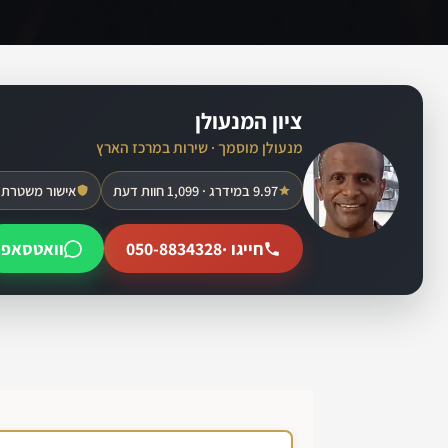
ציון המנעולן
מנעולן מוסמך · שירות במרכז הארץ
9.97 במידרג · 1,099 חוות דעת
אישור משטרת 
חייגו ·
050-8834328
וואטסאפ