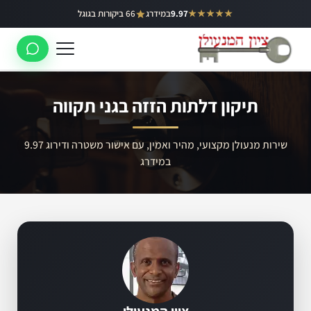
ילוג
★★★★★
9.97
במידרג
66 ביקורות בגוגל
באר יעקב
תוכן
ראשון לציון
רחובות
תיקון דלתות הזזה בגני תקווה
לוד
רמלה
שירות מנעולן מקצועי, מהיר ואמין, עם אישור משטרה ודירוג 9.97
במידרג
נס ציונה