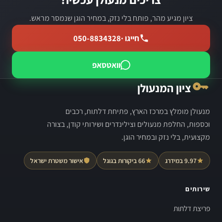
ציון מגיע מהר, פותח בלי נזק, במחיר הוגן שנמסר מראש.
חייגו ·
050-8834328
וואטסאפ
ציון המנעולן
מנעולן מומלץ במרכז הארץ, פתיחת דלתות, רכבים
וכספות, החלפת מנעולים וצילינדרים ושירותי קודן, בצורה
מקצועית, בלי נזק ובמחיר הוגן.
9.97 במידרג
66 ביקורות בגוגל
אישור משטרת ישראל
שירותים
פריצת דלתות