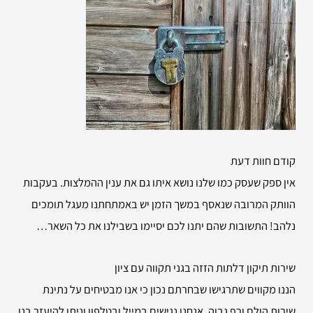
קודם חוות דעת
אין ספק שעסק כמו שלנו נושא איתו גם את ענין ההמלצות. בעקבות
הוותק המרובה שנאסף במשך הזמן יש באמתחתנו מעגל תומכים
נלהב! התשובות שהם יתנו לכם יסיימו בשבילנו את כל השאר…
שירות
תיקון דלתות הזזה בגני תקווה עם ציון
הננו מקווים שתרגישו שבחרתם נכון כי אנו מבטיחים על נתינת
שירות הולם ורף גבוה. אנחנו נגישים במייל ובטלפון וניתן להיעזר בנו