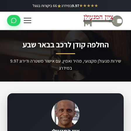
ילוג
★★★★★
9.97
במידרג
66 ביקורות בגוגל
באר יעקב
תוכן
ראשון לציון
רחובות
החלפה קודן לרכב בבאר שבע
לוד
רמלה
שירות מנעולן מקצועי, מהיר ואמין, עם אישור משטרה ודירוג 9.97
במידרג
נס ציונה