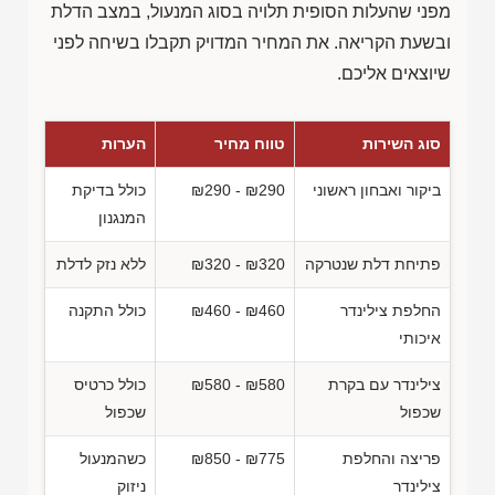
מפני שהעלות הסופית תלויה בסוג המנעול, במצב הדלת
ובשעת הקריאה. את המחיר המדויק תקבלו בשיחה לפני
שיוצאים אליכם.
סוג השירות
טווח מחיר
הערות
ביקור ואבחון ראשוני
₪290 - ₪290
כולל בדיקת
המנגנון
פתיחת דלת שנטרקה
₪320 - ₪320
ללא נזק לדלת
החלפת צילינדר
₪460 - ₪460
כולל התקנה
איכותי
צילינדר עם בקרת
₪580 - ₪580
כולל כרטיס
שכפול
שכפול
פריצה והחלפת
₪850 - ₪775
כשהמנעול
צילינדר
ניזוק