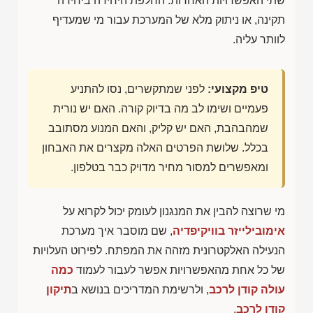
שתי האפשרויות האחרות: החלפת היחידה ביחידה
תקינה, או ניתוק מלא של המערכת עבור מי שמעדיף
לוותר עליה.
טיפ מקצועי:
לפני שמתקשרים, נסו להתניע
פעמיים ושימו לב מה בדיוק קורה. האם יש נורית
שמהבהבת, האם יש קליק, והאם המנוע מסתובב
בכלל. שלושת הפרטים האלה מקצרים את האבחון
ומאפשרים למסור מחיר מדויק כבר בטלפון.
מי שרוצה להבין את המנגנון לעומק יכול לקרוא על
אימובילייזר בוויקיפדיה
, שם מוסבר איך מערכת
הנעילה האלקטרונית מזהה את המפתח. לפירוט העלויות
של כל אחת מהאפשרויות אפשר לעבור לעמוד
כמה
עולה קודן לרכב
, ולרשימת המדריכים בנושא ב
תיקון
קודן לרכב
.