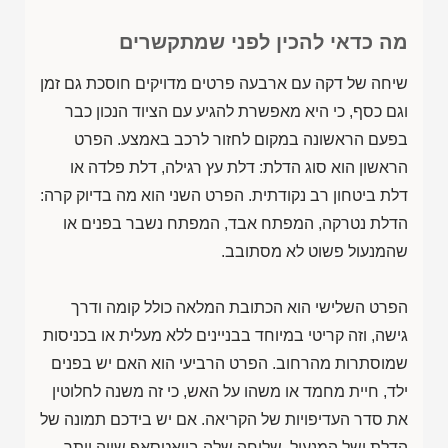
מה כדאי להכין לפני שמתקשרים
שיחה של דקה עם ארבעה פרטים מדויקים חוסכת גם זמן
וגם כסף, כי היא מאפשרת להגיע עם הציוד הנכון כבר
בפעם הראשונה במקום לחזור לרכב באמצע. הפרט
הראשון הוא סוג הדלת: דלת עץ רגילה, דלת פלדה או
דלת ביטחון רב נקודתית. הפרט השני הוא מה בדיוק קרה:
הדלת נטרקה, המפתח אבד, המפתח נשבר בפנים או
שהמנעול פשוט לא מסתובב.
הפרט השלישי הוא הכתובת המלאה כולל קומה ודרך
גישה, וזה קריטי במיוחד בבניינים ללא מעלית או בכניסות
שמוסתרות מהרחוב. הפרט הרביעי הוא האם יש בפנים
ילד, חיית מחמד או משהו על האש, כי זה משנה לחלוטין
את סדר העדיפויות של הקריאה. אם יש בידכם תמונה של
הדלת ושל המנעול, שליחה שלה בוואטסאפ שווה יותר