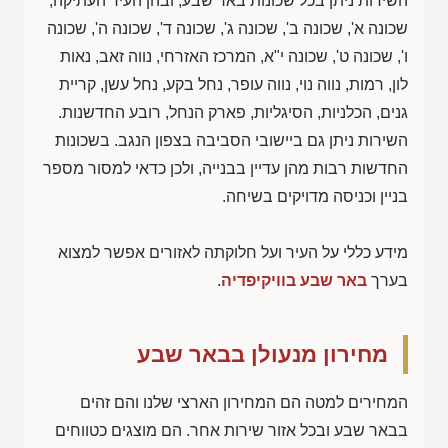
השירות ניתן בכל שכונות באר שבע, ובהן העיר העתיקה,
שכונה א', שכונה ב', שכונה ג', שכונה ד', שכונה ה', שכונה
ו', שכונה ט', שכונה י"א, המרכז האזרחי, נווה זאב, נאות
לון, רמות, נווה נוי, נווה עופר, נחל בקע, נחל עשן, קריית
גנים, הכלניות, הסיגליות, פארק הנחל, רובע החדשנות.
השירות ניתן גם ביישובי הסביבה בצפון הנגב. בשכונות
החדשות רבות מהן עדיין בבנייה, ולכן כדאי למסור מספר
בניין וכניסה מדויקים בשיחה.
מידע כללי על העיר ועל חלוקתה לאזורים אפשר למצוא
בערך
באר שבע בוויקיפדיה
.
מחירון מנעולן בבאר שבע
המחירים למטה הם המחירון הארצי שלנו והם זהים
בבאר שבע ובכל אזור שירות אחר. הם מוצגים כטווחים