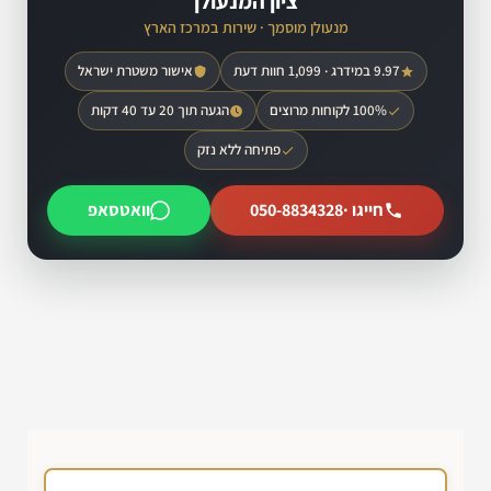
ציון המנעולן
מנעולן מוסמך · שירות במרכז הארץ
9.97 במידרג · 1,099 חוות דעת
אישור משטרת ישראל
100% לקוחות מרוצים
הגעה תוך 20 עד 40 דקות
פתיחה ללא נזק
חייגו ·
050-8834328
וואטסאפ