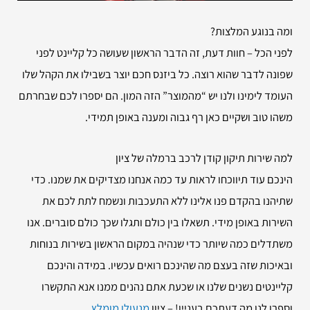
ומה בנוגע המלצות?
לפני הכל – חוות דעת, זה הדבר הראשון שעושה כל קליינט לפני
שפונה לדבר שהוא רוצה. כל ביזנס חכם יוצר בשבילו את הקהל שלו
העומד לימינו ולנו יש “מהמוצר” הזה המון. הם יספרו לכם שבחרתם
משהו טוב ושקיים כאן רף גבוה ומענה באופן תמידי.
למה שירות
תיקון קודן לרכב ברמלה של ציון
הינכם עוד תיווכחו לראות עד כמה אנחנו מצדיקים את שמנו. כדי
שתיהנו בהקדם פנו אלינו ללא התעכבות ונשמח לתת לכם את
השירות באופן מידי. תשאלו בין כולם ותגלו שכך כולם סוברים. אנו
משתדלים כמה שיותר כדי שנהיה במקום הראשון בשירות בנוחות
ובאיכות שזה בעצם מה שהינכם רואים עכשיו. במידה והינכם
קליינטים נשנים שלנו או שכעת אתם נהנים ממנו אנא התקשרו
וספרו לנו מה דעתכם בעניין! – ציון
מנעולן מומלץ