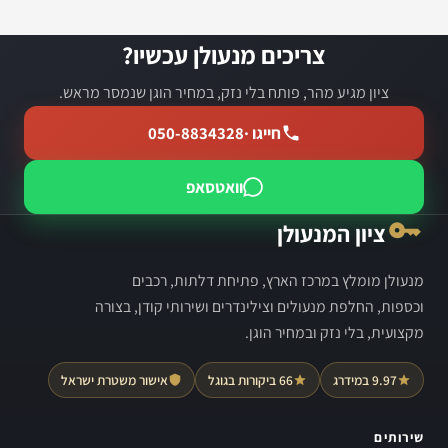
צריכים מנעולן עכשיו?
ציון מגיע מהר, פותח בלי נזק, במחיר הוגן שנמסר מראש.
חייגו ·
050-8834328
וואטסאפ
ציון המנעולן
מנעולן מומלץ במרכז הארץ, פתיחת דלתות, רכבים
וכספות, החלפת מנעולים וצילינדרים ושירותי קודן, בצורה
מקצועית, בלי נזק ובמחיר הוגן.
9.97 במידרג
66 ביקורות בגוגל
אישור משטרת ישראל
שירותים