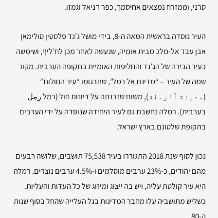
סרני, וממזרח נמצאים אחיסמך, כפר דניאל וגמזו.
העיר נוסדה בראשית המאה ה-8, בידי מושל ג’נד פלסטין סולימאן
אבן עבד אל-מלכ מבית אומיה, שנעשה לאחר מכן לח’ליף, ושימשה
כעיר הבירה של הג’נד והחליפות האומיית בתקופה הערבית. מקור
שמה של העיר – “מדינת אל רמל”, שתרגומו “עיר החולות”
(مدينة ٱلرملة), משום שנבנתה על דיונות חול (רמל رمل
בערבית). רמלה נחשבת גם לעיר היחידה שנוסדה על ידי הערבים
בתקופת שלטונם בארץ ישראל.
נכון לסוף שנת 2018 התגוררו בעיר 75,538 תושבים, שלושה רבעים
מהם יהודים, כ-23% ערבים מוסלמים ו-4.5% ערבים נוצרים. רמלה
היא עיר קולטת עליה, ויש בה ייצוג ומיזוג של כל העדות והעליות.
כשליש מתושביה עלו מחבר המדינות בגל העלייה שהחל בסוף שנות
ה-80.