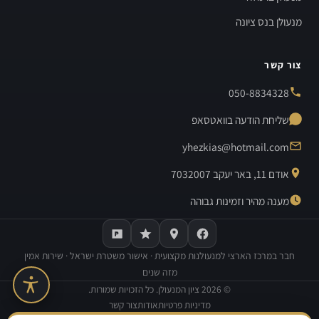
מנעולן בנס ציונה
צור קשר
050-8834328
שליחת הודעה בוואטסאפ
yhezkias@hotmail.com
אודם 11, באר יעקב 7032007
מענה מהיר וזמינות גבוהה
חבר במרכז הארצי למנעולנות מקצועית · אישור משטרת ישראל · שירות אמין
מזה שנים
©
2026
ציון המנעולן. כל הזכויות שמורות.
מדיניות פרטיות
אודות
צור קשר