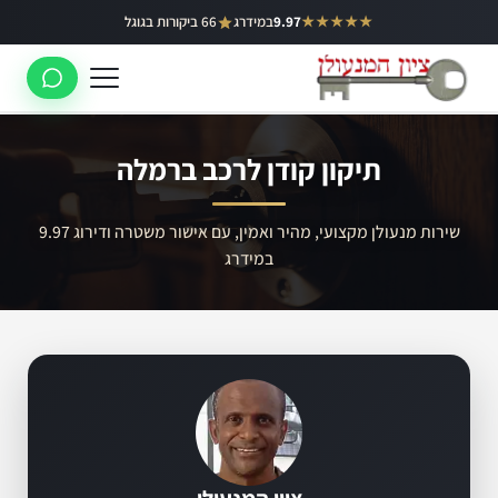
ילוג
★★★★★
9.97
במידרג
66 ביקורות בגוגל
באר יעקב
תוכן
ראשון לציון
רחובות
תיקון קודן לרכב ברמלה
לוד
רמלה
שירות מנעולן מקצועי, מהיר ואמין, עם אישור משטרה ודירוג 9.97
במידרג
נס ציונה