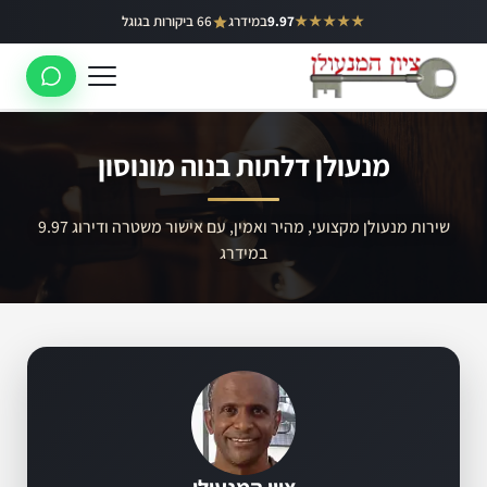
ילוג
★★★★★
9.97
במידרג
66 ביקורות בגוגל
באר יעקב
תוכן
ראשון לציון
רחובות
מנעולן דלתות בנוה מונוסון
לוד
רמלה
שירות מנעולן מקצועי, מהיר ואמין, עם אישור משטרה ודירוג 9.97
במידרג
נס ציונה