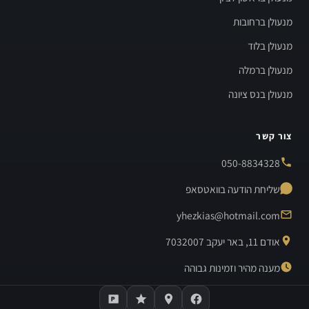
מנעולן ברחובות
מנעולן בלוד
מנעולן ברמלה
מנעולן בנס ציונה
צור קשר
050-8834328
שליחת הודעה בוואטסאפ
yhezkias@hotmail.com
אודם 11, באר יעקב 7032007
מענה מהיר וזמינות גבוהה