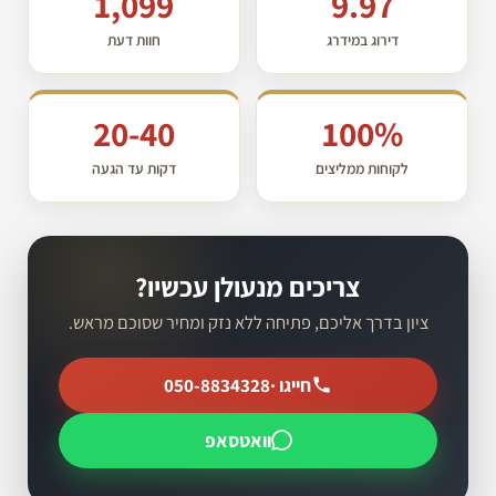
1,099
9.97
דירוג במידרג
חוות דעת
20-40
100%
לקוחות ממליצים
דקות עד הגעה
צריכים מנעולן עכשיו?
ציון בדרך אליכם, פתיחה ללא נזק ומחיר שסוכם מראש.
חייגו ·
050-8834328
וואטסאפ