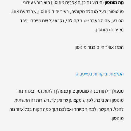
נְוֵה מוֹנוֹסוֹן
(הידוע גם כנְוֵה אֶפְרָיִם מונוסון) הוא רובע עירוני
סטטוטורי בעל מנהלה מקומית, בעיר יהוד-מונוסון, שבבקעת אונו.
הרובע, שהיה בעבר יישוב קהילתי, נקרא על שם מייסדו, פרד
(אפרים) מונוסון.
המזג אוויר היום בנוה מונוסון
המלצות וביקורות בפייסבוק
מנעולן דלתות בנוה מונוסון. ציון מנעולן דלתות זמין באזור נוה
מונוסון והסביבה. לפגוש מקצוען שדואג לך. השירות זה התשתית
להכל. התקשרו למחיר מיוחד ואצלכם תוך כמה דקות בכל אזור נוה
מונוסון.